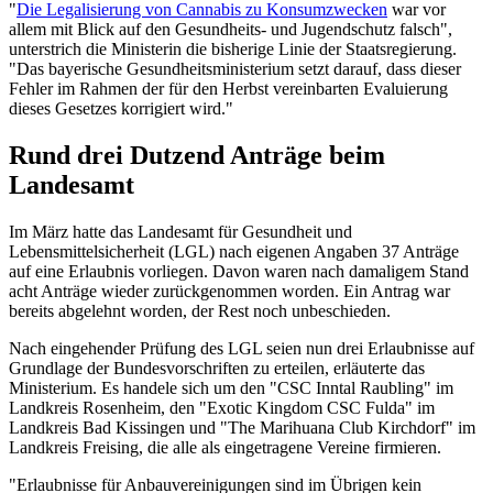
"
Die Legalisierung von Cannabis zu Konsumzwecken
war vor
allem mit Blick auf den Gesundheits- und Jugendschutz falsch",
unterstrich die Ministerin die bisherige Linie der Staatsregierung.
"Das bayerische Gesundheitsministerium setzt darauf, dass dieser
Fehler im Rahmen der für den Herbst vereinbarten Evaluierung
dieses Gesetzes korrigiert wird."
Rund drei Dutzend Anträge beim
Landesamt
Im März hatte das Landesamt für Gesundheit und
Lebensmittelsicherheit (LGL) nach eigenen Angaben 37 Anträge
auf eine Erlaubnis vorliegen. Davon waren nach damaligem Stand
acht Anträge wieder zurückgenommen worden. Ein Antrag war
bereits abgelehnt worden, der Rest noch unbeschieden.
Nach eingehender Prüfung des LGL seien nun drei Erlaubnisse auf
Grundlage der Bundesvorschriften zu erteilen, erläuterte das
Ministerium. Es handele sich um den "CSC Inntal Raubling" im
Landkreis Rosenheim, den "Exotic Kingdom CSC Fulda" im
Landkreis Bad Kissingen und "The Marihuana Club Kirchdorf" im
Landkreis Freising, die alle als eingetragene Vereine firmieren.
"Erlaubnisse für Anbauvereinigungen sind im Übrigen kein