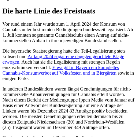
Die harte Linie des Freistaats
Vor rund einem Jahr wurde zum 1. April 2024 der Konsum von
Cannabis unter bestimmten Bedingungen bundesweit legalisiert. Ab
1. Juli konnten sogenannte Cannabisclubs einen Antrag auf nicht-
kommerziellen Anbau in ihrem jeweiligen Bundesland stellen.
Die bayerische Staatsregierung hatte die Teil-Legalisierung stets
kritisiert und
Anfang 2024 sogar eine dagegen gerichtete Klage
erwogen
. Auch hat sie die Legalisierung mit strengen Regeln
einzuschränken versucht.
Etwa gilt in Bayern ein komplettes
Cannabis-Konsumverbot auf Volksfesten und in Biergärten
sowie in
einigen Parks.
In anderen Bundesländern waren längst Genehmigungen für nicht-
kommerzielle Anbauvereinigungen für Cannabis erteilt worden.
Nach einem Bericht der Mediengruppe Ippen Media vom Januar auf
Basis einer Antwort der Bundesregierung auf eine Anfrage der
Linken waren bis Dezember 2024 83 Anträge positiv beschieden
worden. Die meisten Genehmigungen erteilten demnach bis zu
diesem Zeitpunkt Niedersachsen (20) und Nordrhein-Westfalen
(25). Insgesamt waren im Dezember 349 Anträge offen.