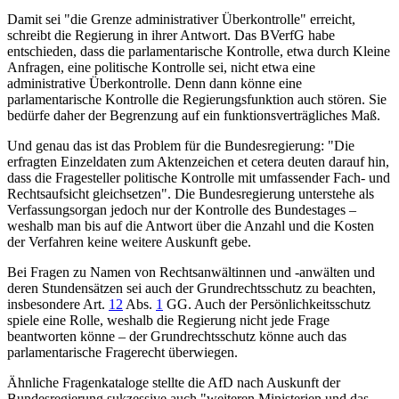
Damit sei "die Grenze administrativer Überkontrolle" erreicht,
schreibt die Regierung in ihrer Antwort. Das BVerfG habe
entschieden, dass die parlamentarische Kontrolle, etwa durch Kleine
Anfragen, eine politische Kontrolle sei, nicht etwa eine
administrative Überkontrolle. Denn dann könne eine
parlamentarische Kontrolle die Regierungsfunktion auch stören. Sie
bedürfe daher der Begrenzung auf ein funktionsverträgliches Maß.
Und genau das ist das Problem für die Bundesregierung: "Die
erfragten Einzeldaten zum Aktenzeichen et cetera deuten darauf hin,
dass die Fragesteller politische Kontrolle mit umfassender Fach- und
Rechtsaufsicht gleichsetzen". Die Bundesregierung unterstehe als
Verfassungsorgan jedoch nur der Kontrolle des Bundestages –
weshalb man bis auf die Antwort über die Anzahl und die Kosten
der Verfahren keine weitere Auskunft gebe.
Bei Fragen zu Namen von Rechtsanwältinnen und -anwälten und
deren Stundensätzen sei auch der Grundrechtsschutz zu beachten,
insbesondere
Art.
12
Abs.
1
GG
. Auch der Persönlichkeitsschutz
spiele eine Rolle, weshalb die Regierung nicht jede Frage
beantworten könne – der Grundrechtsschutz könne auch das
parlamentarische Fragerecht überwiegen.
Ähnliche Fragenkataloge stellte die AfD nach Auskunft der
Bundesregierung sukzessive auch "weiteren Ministerien und das