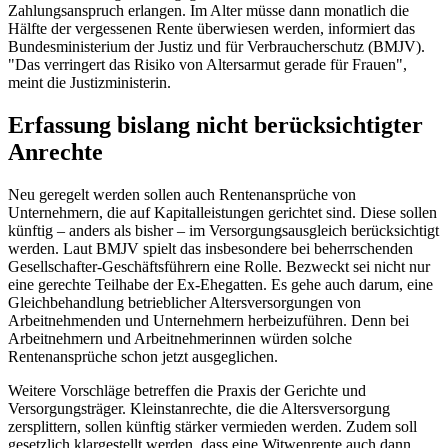
Zahlungsanspruch erlangen. Im Alter müsse dann monatlich die
Hälfte der vergessenen Rente überwiesen werden, informiert das
Bundesministerium der Justiz und für Verbraucherschutz (BMJV).
"Das verringert das Risiko von Altersarmut gerade für Frauen",
meint die Justizministerin.
Erfassung bislang nicht berücksichtigter
Anrechte
Neu geregelt werden sollen auch Rentenansprüche von
Unternehmern, die auf Kapitalleistungen gerichtet sind. Diese sollen
künftig – anders als bisher – im Versorgungsausgleich berücksichtigt
werden. Laut BMJV spielt das insbesondere bei beherrschenden
Gesellschafter-Geschäftsführern eine Rolle. Bezweckt sei nicht nur
eine gerechte Teilhabe der Ex-Ehegatten. Es gehe auch darum, eine
Gleichbehandlung betrieblicher Altersversorgungen von
Arbeitnehmenden und Unternehmern herbeizuführen. Denn bei
Arbeitnehmern und Arbeitnehmerinnen würden solche
Rentenansprüche schon jetzt ausgeglichen.
Weitere Vorschläge betreffen die Praxis der Gerichte und
Versorgungsträger. Kleinstanrechte, die die Altersversorgung
zersplittern, sollen künftig stärker vermieden werden. Zudem soll
gesetzlich klargestellt werden, dass eine Witwenrente auch dann