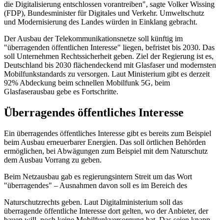
die Digitalisierung entschlossen vorantreiben", sagte Volker Wissing
(FDP), Bundesminister für Digitales und Verkehr. Umweltschutz
und Modernisierung des Landes würden in Einklang gebracht.
Der Ausbau der Telekommunikationsnetze soll künftig im
"überragenden öffentlichen Interesse" liegen, befristet bis 2030. Das
soll Unternehmen Rechtssicherheit geben. Ziel der Regierung ist es,
Deutschland bis 2030 flächendeckend mit Glasfaser und modernsten
Mobilfunkstandards zu versorgen. Laut Ministerium gibt es derzeit
92% Abdeckung beim schnellen Mobilfunk 5G, beim
Glasfaserausbau gebe es Fortschritte.
Überragendes öffentliches Interesse
Ein überragendes öffentliches Interesse gibt es bereits zum Beispiel
beim Ausbau erneuerbarer Energien. Das soll örtlichen Behörden
ermöglichen, bei Abwägungen zum Beispiel mit dem Naturschutz
dem Ausbau Vorrang zu geben.
Beim Netzausbau gab es regierungsintern Streit um das Wort
"überragendes" – Ausnahmen davon soll es im Bereich des
Naturschutzrechts geben. Laut Digitalministerium soll das
überragende öffentliche Interesse dort gelten, wo der Anbieter, der
bauen will, noch keine Mobilfunkversorgung hat. Das seien knapp