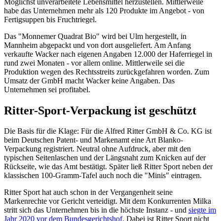
Möglichst unverarbeitete Lebensmittel herzustellen. Mittlerweile
habe das Unternehmen mehr als 120 Produkte im Angebot - von
Fertigsuppen bis Fruchtriegel.
Das "Monnemer Quadrat Bio" wird bei Ulm hergestellt, in
Mannheim abgepackt und von dort ausgeliefert. Am Anfang
verkaufte Wacker nach eigenen Angaben 12.000 der Haferriegel in
rund zwei Monaten - vor allem online. Mittlerweile sei die
Produktion wegen des Rechtsstreits zurückgefahren worden. Zum
Umsatz der GmbH macht Wacker keine Angaben. Das
Unternehmen sei profitabel.
Ritter-Sport-Verpackung ist geschützt
Die Basis für die Klage: Für die Alfred Ritter GmbH & Co. KG ist
beim Deutschen Patent- und Markenamt eine Art Blanko-
Verpackung registriert. Neutral ohne Aufdruck, aber mit den
typischen Seitenlaschen und der Längsnaht zum Knicken auf der
Rückseite, wie das Amt bestätigt. Später ließ Ritter Sport neben der
klassischen 100-Gramm-Tafel auch noch die "Minis" eintragen.
Ritter Sport hat auch schon in der Vergangenheit seine
Markenrechte vor Gericht verteidigt. Mit dem Konkurrenten Milka
stritt sich das Unternehmen bis in die höchste Instanz - und
siegte im
Jahr 2020 vor dem Bundesgerichtshof.
Dabei ist Ritter Sport nicht