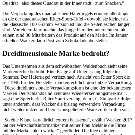
Quadrat - also dieses Quadrat in der Innenstadt - zum Snacken."
Die Verpackung des quadratischen Haferriegels erinnert allerdings
an die der quadratischen Ritter-Sport-Tafel - obwohl sie kleiner als
die klassische 100-Gramm-Version ist und die Seitenlaschen länger
sind. Vor einem Jahr brachte das junge Familienunternehmen mit
seinen rund 30 Mitarbeitern das Produkt auf den Markt. Im Januar
erhielten Wacker dann Post vom Schokoladenhersteller.
Dreidimensionale Marke bedroht?
Das Unternehmen aus dem schwäbischen Waldenbuch sieht seine
Markenrechte bedroht. Eine Klage auf Unterlassung folgte im
Sommer. Der Haferriegel verletzt nach Ansicht von Ritter Sport die
seit 1996 für den Hersteller markenrechtlich geschützte Verpackung.
"Diese dreidimensionale Verpackungsform ist eine der bekanntesten
Marken Deutschlands und zentrales Wiedererkennungsmerkmal",
sagt eine Sprecherin. Ritter Sport verlangt dem LG Stuttgart zufolge
unter anderem, dass Wacker die bislang verwendete Verpackung
nicht weiter nutzen und bereits ausgelieferte Ware zurückrufen soll.
"So eine Klage ist natürlich extrem belastend", erzählt Wacker. 2017
hat der Wirtschaftsinformatiker mit seiner Frau Melanie die Firma
mit der Marke "bleib wacker" gegründet. Die Idee dahinter: