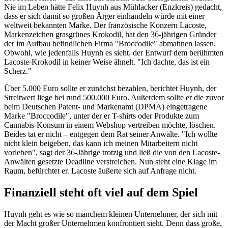
Nie im Leben hätte Felix Huynh aus Mühlacker (Enzkreis) gedacht,
dass er sich damit so großen Ärger einhandeln würde mit einer
weltweit bekannten Marke. Der französische Konzern Lacoste,
Markenzeichen grasgrünes Krokodil, hat den 36-jährigen Gründer
der im Aufbau befindlichen Firma "Broccodile" abmahnen lassen.
Obwohl, wie jedenfalls Huynh es sieht, der Entwurf dem berühmten
Lacoste-Krokodil in keiner Weise ähnelt. "Ich dachte, das ist ein
Scherz."
Über 5.000 Euro sollte er zunächst bezahlen, berichtet Huynh, der
Streitwert liege bei rund 500.000 Euro. Außerdem sollte er die zuvor
beim Deutschen Patent- und Markenamt (DPMA) eingetragene
Marke "Broccodile", unter der er T-shirts oder Produkte zum
Cannabis-Konsum in einem Webshop vertreiben möchte, löschen.
Beides tat er nicht – entgegen dem Rat seiner Anwälte. "Ich wollte
nicht klein beigeben, das kann ich meinen Mitarbeitern nicht
vorleben", sagt der 36-Jährige trotzig und ließ die von den Lacoste-
Anwälten gesetzte Deadline verstreichen. Nun steht eine Klage im
Raum, befürchtet er. Lacoste äußerte sich auf Anfrage nicht.
Finanziell steht oft viel auf dem Spiel
Huynh geht es wie so manchem kleinen Unternehmer, der sich mit
der Macht großer Unternehmen konfrontiert sieht. Denn dass große,