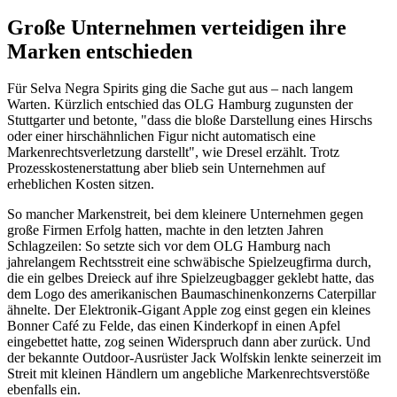
Große Unternehmen verteidigen ihre
Marken entschieden
Für Selva Negra Spirits ging die Sache gut aus – nach langem
Warten. Kürzlich entschied das OLG Hamburg zugunsten der
Stuttgarter und betonte, "dass die bloße Darstellung eines Hirschs
oder einer hirschähnlichen Figur nicht automatisch eine
Markenrechtsverletzung darstellt", wie Dresel erzählt. Trotz
Prozesskostenerstattung aber blieb sein Unternehmen auf
erheblichen Kosten sitzen.
So mancher Markenstreit, bei dem kleinere Unternehmen gegen
große Firmen Erfolg hatten, machte in den letzten Jahren
Schlagzeilen: So setzte sich vor dem OLG Hamburg nach
jahrelangem Rechtsstreit eine schwäbische Spielzeugfirma durch,
die ein gelbes Dreieck auf ihre Spielzeugbagger geklebt hatte, das
dem Logo des amerikanischen Baumaschinenkonzerns Caterpillar
ähnelte. Der Elektronik-Gigant Apple zog einst gegen ein kleines
Bonner Café zu Felde, das einen Kinderkopf in einen Apfel
eingebettet hatte, zog seinen Widerspruch dann aber zurück. Und
der bekannte Outdoor-Ausrüster Jack Wolfskin lenkte seinerzeit im
Streit mit kleinen Händlern um angebliche Markenrechtsverstöße
ebenfalls ein.