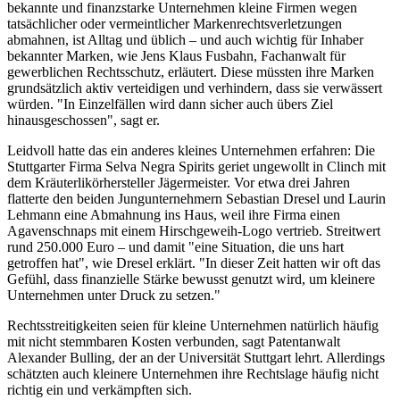
bekannte und finanzstarke Unternehmen kleine Firmen wegen
tatsächlicher oder vermeintlicher Markenrechtsverletzungen
abmahnen, ist Alltag und üblich – und auch wichtig für Inhaber
bekannter Marken, wie Jens Klaus Fusbahn, Fachanwalt für
gewerblichen Rechtsschutz, erläutert. Diese müssten ihre Marken
grundsätzlich aktiv verteidigen und verhindern, dass sie verwässert
würden. "In Einzelfällen wird dann sicher auch übers Ziel
hinausgeschossen", sagt er.
Leidvoll hatte das ein anderes kleines Unternehmen erfahren: Die
Stuttgarter Firma Selva Negra Spirits geriet ungewollt in Clinch mit
dem Kräuterlikörhersteller Jägermeister. Vor etwa drei Jahren
flatterte den beiden Jungunternehmern Sebastian Dresel und Laurin
Lehmann eine Abmahnung ins Haus, weil ihre Firma einen
Agavenschnaps mit einem Hirschgeweih-Logo vertrieb. Streitwert
rund 250.000 Euro – und damit "eine Situation, die uns hart
getroffen hat", wie Dresel erklärt. "In dieser Zeit hatten wir oft das
Gefühl, dass finanzielle Stärke bewusst genutzt wird, um kleinere
Unternehmen unter Druck zu setzen."
Rechtsstreitigkeiten seien für kleine Unternehmen natürlich häufig
mit nicht stemmbaren Kosten verbunden, sagt Patentanwalt
Alexander Bulling, der an der Universität Stuttgart lehrt. Allerdings
schätzten auch kleinere Unternehmen ihre Rechtslage häufig nicht
richtig ein und verkämpften sich.