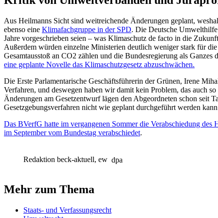
Aus Heilmanns Sicht sind weitreichende Änderungen geplant, weshal
ebenso eine
Klimafachgruppe in der SPD
. Die Deutsche Umwelthilfe
Jahre vorgeschrieben seien – was Klimaschutz de facto in die Zukunft
Außerdem würden einzelne Ministerien deutlich weniger stark für die 
Gesamtausstoß an CO2 zählen und die Bundesregierung als Ganzes d
eine ge­plan­te No­vel­le das Kli­ma­schutz­ge­setz ab­zu­schwä­chen.
Die Erste Parlamentarische Geschäftsführerin der Grünen, Irene Mihal
Verfahren, und deswegen haben wir damit kein Problem, das auch so 
Änderungen am Gesetzentwurf lägen den Abgeordneten schon seit Tage
Gesetzgebungsverfahren nicht wie geplant durchgeführt werden kann
Das BVerfG hatte im vergangenen Sommer die Verabschiedung des H
im September vom Bundestag verabschiedet
.
Redaktion beck-aktuell, ew
dpa
Mehr zum Thema
Staats- und Verfassungsrecht