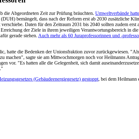
b die Abgeordneten Zeit zur Prüfung bräuchten.
Umweltverbände hatten
 (DUH) bemängelt, dass nach der Reform erst ab 2030 zusätzliche Klim
 verschiebe. Daten für den Zeitraum 2031 bis 2040 sollten zudem erst a
Erreichung der Ziele in ihrem jeweiligen Verantwortungsbereich in die 
afür gerade stehen.
Auch mehr als 60 Ju­ra­pro­fes­so­rin­nen und -pro­fes­
ic, hatte die Bedenken der Unionsfraktion zuvor zurückgewiesen. "Also
zu machen", sagte sie am Mittwochmorgen noch vor Heilmanns Antrag i
n vor. "Es hatten alle die Gelegenheit, sich damit auseinanderzusetz
."
eizungsgesetzes (Gebäudeenergiegesetz) gestoppt
, bei dem Heilmann 