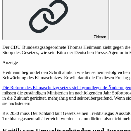
Zitieren
Der CDU-Bundestagsabgeordnete Thomas Heilmann zieht gegen die A
Stopp des Gesetzes, wie sein Büro der Deutschen Presse-Agentur in Be
Anzeige
Heilmann begründet den Schritt ähnlich wie bei seinem erfolgreichen
Schwächung des Klimaschutzes. Er will damit die für diesen Freitag
Die Reform des Klimaschutzgesetzes sieht grundlegende Änderungen
müssen die zuständigen Ministerien im nachfolgenden Jahr Sofortpro
in die Zukunft gerichtet, mehrjährig und sektorübergreifend. Wenn si
sie nachsteuern.
Bis 2030 muss Deutschland laut Gesetz seinen Treibhausgas-Ausstoß
Treibhausgasneutralität erreicht werden – dann dürften also nicht 
Kritik von Umweltverbänden und Jurapro