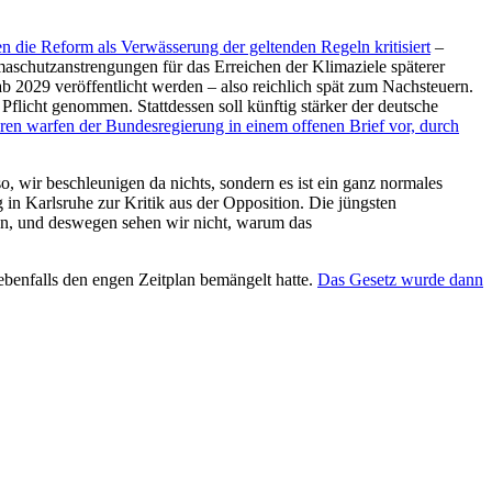
 die Reform als Verwässerung der geltenden Regeln kritisiert
–
aschutzanstrengungen für das Erreichen der Klimaziele späterer
b 2029 veröffentlicht werden – also reichlich spät zum Nachsteuern.
Pflicht genommen. Stattdessen soll künftig stärker der deutsche
so­ren warfen der Bun­des­re­gie­rung in einem offenen Brief vor, durch
, wir beschleunigen da nichts, sondern es ist ein ganz normales
n Karlsruhe zur Kritik aus der Opposition. Die jüngsten
en, und deswegen sehen wir nicht, warum das
ebenfalls den engen Zeitplan bemängelt hatte.
Das Gesetz wurde dann