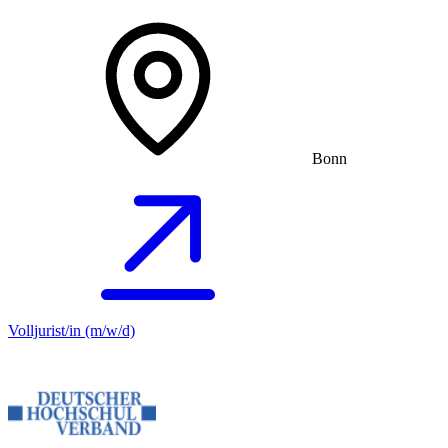
Bonn
Volljurist/in (m/w/d)