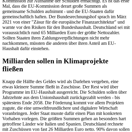
Kommission zur Aufnahme der Schulden ermächtigt. Es ist das erste
Mal, dass die EU-Kommission derart große Summen als
gemeinsame Schulden aufnimmt - und die EU-Staaten dafür
gemeinschaftlich haften. Der Bundesrechnungshof sprach im März
2021 von einer "Zäsur für die europäische Finanzarchitektur" und
warnte vor den Risiken für den Bundeshaushalt. Deutschland sei mit
voraussichtlich rund 65 Milliarden Euro der größte Nettozahler.
Sollten Staaten ihren Zahlungsverpflichtungen nicht mehr
nachkommen, müssten die anderen über ihren Anteil am EU-
Haushalt dafür einstehen.
Milliarden sollen in Klimaprojekte
fließen
Knapp die Hälfte des Geldes wird als Darlehen vergeben, eine
etwas kleinere Summe fließt in Zuschüsse. Der Rest wird über
Programme im EU-Haushalt ausgereicht. Die Schulden sollen über
Jahrzehnte aus dem Unionshaushalt zurückgezahlt werden - bis
spätestens Ende 2058. Die Förderung kommt vor allem Projekten
zugute, die eine umweltfreundlichere und digitalere Wirtschaft
voranbringen. Jeder Staat musste dafür einen Plan mit konkreten
Vorhaben vorlegen. Die größten Summen gehen an besonders hart
getroffene Länder wie Italien und Spanien. Deutschland rechnete
mit Zuschüssen von fast 26 Milliarden Euro netto. 90% davon sollen