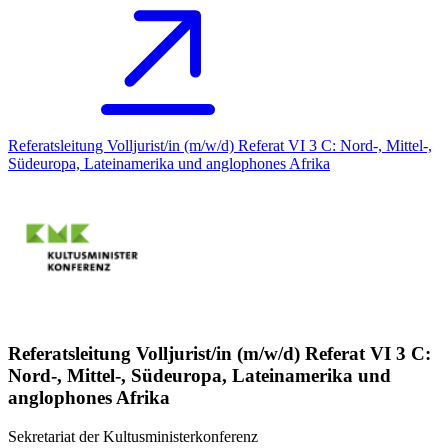
Referatsleitung Volljurist/in (m/w/d) Referat VI 3 C: Nord-, Mittel-,
Südeuropa, Lateinamerika und anglophones Afrika
Referatsleitung Volljurist/in (m/w/d) Referat VI 3 C:
Nord-, Mittel-, Südeuropa, Lateinamerika und
anglophones Afrika
Sekretariat der Kultusministerkonferenz