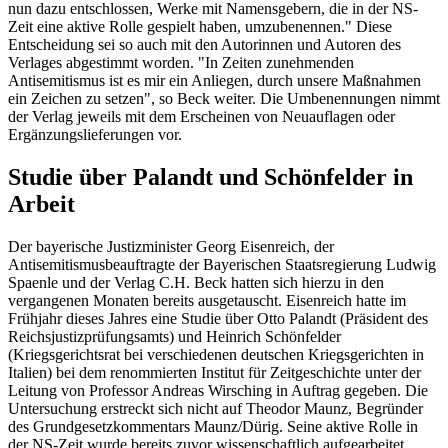
nun dazu entschlossen, Werke mit Namensgebern, die in der NS-
Zeit eine aktive Rolle gespielt haben, umzubenennen." Diese
Entscheidung sei so auch mit den Autorinnen und Autoren des
Verlages abgestimmt worden. "In Zeiten zunehmenden
Antisemitismus ist es mir ein Anliegen, durch unsere Maßnahmen
ein Zeichen zu setzen", so Beck weiter. Die Umbenennungen nimmt
der Verlag jeweils mit dem Erscheinen von Neuauflagen oder
Ergänzungslieferungen vor.
Studie über Palandt und Schönfelder in
Arbeit
Der bayerische Justizminister Georg Eisenreich, der
Antisemitismusbeauftragte der Bayerischen Staatsregierung Ludwig
Spaenle und der Verlag C.H. Beck hatten sich hierzu in den
vergangenen Monaten bereits ausgetauscht. Eisenreich hatte im
Frühjahr dieses Jahres eine Studie über Otto Palandt (Präsident des
Reichsjustizprüfungsamts) und Heinrich Schönfelder
(Kriegsgerichtsrat bei verschiedenen deutschen Kriegsgerichten in
Italien) bei dem renommierten Institut für Zeitgeschichte unter der
Leitung von Professor Andreas Wirsching in Auftrag gegeben. Die
Untersuchung erstreckt sich nicht auf Theodor Maunz, Begründer
des Grundgesetzkommentars Maunz/Dürig. Seine aktive Rolle in
der NS-Zeit wurde bereits zuvor wissenschaftlich aufgearbeitet.