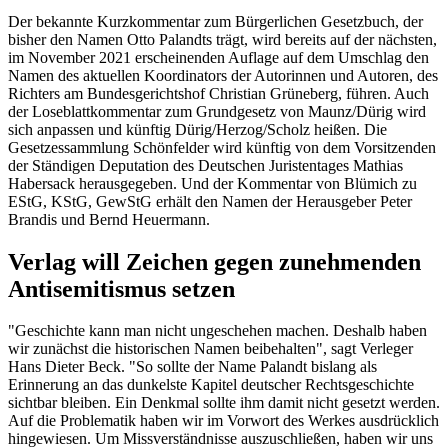
Der bekannte Kurzkommentar zum Bürgerlichen Gesetzbuch, der
bisher den Namen Otto Palandts trägt, wird bereits auf der nächsten,
im November 2021 erscheinenden Auflage auf dem Umschlag den
Namen des aktuellen Koordinators der Autorinnen und Autoren, des
Richters am Bundesgerichtshof Christian Grüneberg, führen. Auch
der Loseblattkommentar zum Grundgesetz von Maunz/Dürig wird
sich anpassen und künftig Dürig/Herzog/Scholz heißen. Die
Gesetzessammlung Schönfelder wird künftig von dem Vorsitzenden
der Ständigen Deputation des Deutschen Juristentages Mathias
Habersack herausgegeben. Und der Kommentar von Blümich zu
EStG, KStG, GewStG erhält den Namen der Herausgeber Peter
Brandis und Bernd Heuermann.
Verlag will Zeichen gegen zunehmenden
Antisemitismus setzen
"Geschichte kann man nicht ungeschehen machen. Deshalb haben
wir zunächst die historischen Namen beibehalten", sagt Verleger
Hans Dieter Beck. "So sollte der Name Palandt bislang als
Erinnerung an das dunkelste Kapitel deutscher Rechtsgeschichte
sichtbar bleiben. Ein Denkmal sollte ihm damit nicht gesetzt werden.
Auf die Problematik haben wir im Vorwort des Werkes ausdrücklich
hingewiesen. Um Missverständnisse auszuschließen, haben wir uns