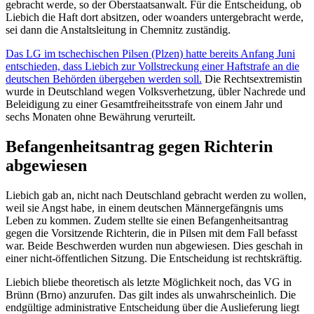
gebracht werde, so der Oberstaatsanwalt. Für die Entscheidung, ob
Liebich die Haft dort absitzen, oder woanders untergebracht werde,
sei dann die Anstaltsleitung in Chemnitz zuständig.
Das LG im tschechischen Pilsen (Plzen) hatte bereits Anfang Juni
entschieden, dass Liebich zur Vollstreckung einer Haftstrafe an die
deutschen Behörden übergeben werden soll.
Die Rechtsextremistin
wurde in Deutschland wegen Volksverhetzung, übler Nachrede und
Beleidigung zu einer Gesamtfreiheitsstrafe von einem Jahr und
sechs Monaten ohne Bewährung verurteilt.
Befangenheitsantrag gegen Richterin
abgewiesen
Liebich gab an, nicht nach Deutschland gebracht werden zu wollen,
weil sie Angst habe, in einem deutschen Männergefängnis ums
Leben zu kommen. Zudem stellte sie einen Befangenheitsantrag
gegen die Vorsitzende Richterin, die in Pilsen mit dem Fall befasst
war. Beide Beschwerden wurden nun abgewiesen. Dies geschah in
einer nicht-öffentlichen Sitzung. Die Entscheidung ist rechtskräftig.
Liebich bliebe theoretisch als letzte Möglichkeit noch, das VG in
Brünn (Brno) anzurufen. Das gilt indes als unwahrscheinlich. Die
endgültige administrative Entscheidung über die Auslieferung liegt