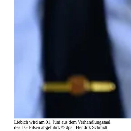
Liebich wird am 01. Juni aus dem Verhandlungssaal
des LG Pilsen abgeführt.
© dpa | Hendrik Schmidt