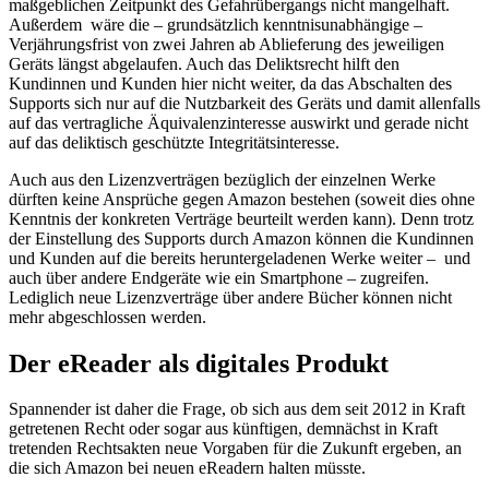
maßgeblichen Zeitpunkt des Gefahrübergangs nicht mangelhaft.
Außerdem
wäre die – grundsätzlich kenntnisunabhängige –
Verjährungsfrist von zwei Jahren ab Ablieferung des jeweiligen
Geräts längst abgelaufen. Auch das Deliktsrecht hilft den
Kundinnen und Kunden hier nicht weiter, da das Abschalten des
Supports sich nur auf die Nutzbarkeit des Geräts und damit allenfalls
auf das vertragliche Äquivalenzinteresse auswirkt und gerade nicht
auf das deliktisch geschützte Integritätsinteresse.
Auch aus den Lizenzverträgen bezüglich der einzelnen Werke
dürften keine Ansprüche gegen Amazon bestehen (soweit dies ohne
Kenntnis der konkreten Verträge beurteilt werden kann). Denn trotz
der Einstellung des Supports durch Amazon können die Kundinnen
und Kunden auf die bereits heruntergeladenen Werke weiter –
und
auch über andere Endgeräte wie ein Smartphone – zugreifen.
Lediglich neue Lizenzverträge über andere Bücher können nicht
mehr abgeschlossen werden.
Der eReader als digitales Produkt
Spannender ist daher die Frage, ob sich aus dem seit 2012 in Kraft
getretenen Recht oder sogar aus künftigen, demnächst in Kraft
tretenden Rechtsakten neue Vorgaben für die Zukunft ergeben, an
die sich Amazon bei neuen eReadern halten müsste.