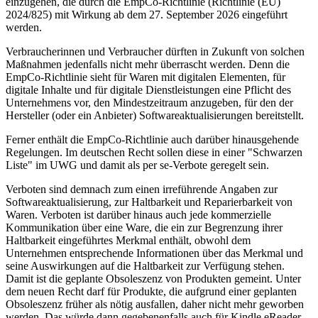
einzugehen, die durch die EmpCo-Richtlinie (Richtlinie (EU)
2024/825) mit Wirkung ab dem 27. September 2026 eingeführt
werden.
Verbraucherinnen und Verbraucher dürften in Zukunft von solchen
Maßnahmen jedenfalls nicht mehr überrascht werden. Denn die
EmpCo-Richtlinie sieht für Waren mit digitalen Elementen, für
digitale Inhalte und für digitale Dienstleistungen eine Pflicht des
Unternehmens vor, den Mindestzeitraum anzugeben, für den der
Hersteller (oder ein Anbieter) Softwareaktualisierungen bereitstellt.
Ferner enthält die EmpCo-Richtlinie auch darüber hinausgehende
Regelungen. Im deutschen Recht sollen diese in einer "Schwarzen
Liste" im UWG und damit als per se-Verbote geregelt sein.
Verboten sind demnach zum einen irreführende Angaben zur
Softwareaktualisierung, zur Haltbarkeit und Reparierbarkeit von
Waren. Verboten ist darüber hinaus auch jede kommerzielle
Kommunikation über eine Ware, die ein zur Begrenzung ihrer
Haltbarkeit eingeführtes Merkmal enthält, obwohl dem
Unternehmen entsprechende Informationen über das Merkmal und
seine Auswirkungen auf die Haltbarkeit zur Verfügung stehen.
Damit ist die geplante Obsoleszenz von Produkten gemeint. Unter
dem neuen Recht darf für Produkte, die aufgrund einer geplanten
Obsoleszenz früher als nötig ausfallen, daher nicht mehr geworben
werden. Das würde dann gegebenenfalls auch für Kindle eReader