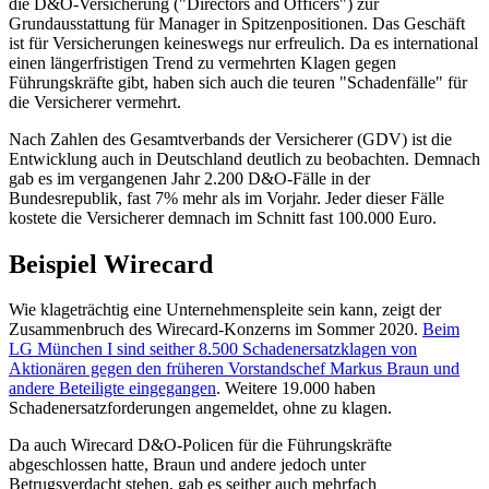
die D&O-Versicherung ("Directors and Officers") zur
Grundausstattung für Manager in Spitzenpositionen. Das Geschäft
ist für Versicherungen keineswegs nur erfreulich. Da es international
einen längerfristigen Trend zu vermehrten Klagen gegen
Führungskräfte gibt, haben sich auch die teuren "Schadenfälle" für
die Versicherer vermehrt.
Nach Zahlen des Gesamtverbands der Versicherer (GDV) ist die
Entwicklung auch in Deutschland deutlich zu beobachten. Demnach
gab es im vergangenen Jahr 2.200 D&O-Fälle in der
Bundesrepublik, fast 7% mehr als im Vorjahr. Jeder dieser Fälle
kostete die Versicherer demnach im Schnitt fast 100.000 Euro.
Beispiel Wirecard
Wie klageträchtig eine Unternehmenspleite sein kann, zeigt der
Zusammenbruch des Wirecard-Konzerns im Sommer 2020.
Beim
LG München I sind seither 8.500 Schadenersatzklagen von
Aktionären gegen den früheren Vorstandschef Markus Braun und
andere Beteiligte eingegangen
. Weitere 19.000 haben
Schadenersatzforderungen angemeldet, ohne zu klagen.
Da auch Wirecard D&O-Policen für die Führungskräfte
abgeschlossen hatte, Braun und andere jedoch unter
Betrugsverdacht stehen, gab es seither auch mehrfach