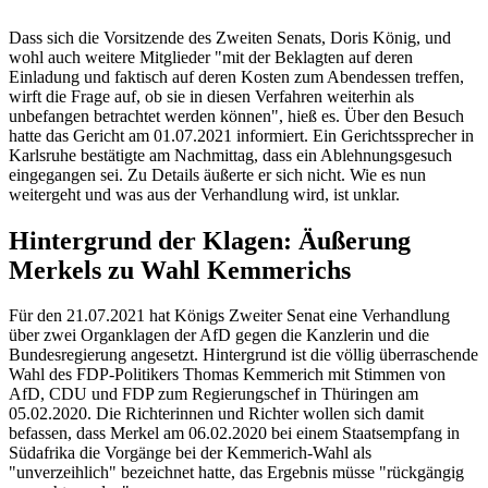
Dass sich die Vorsitzende des Zweiten Senats, Doris König, und
wohl auch weitere Mitglieder "mit der Beklagten auf deren
Einladung und faktisch auf deren Kosten zum Abendessen treffen,
wirft die Frage auf, ob sie in diesen Verfahren weiterhin als
unbefangen betrachtet werden können", hieß es. Über den Besuch
hatte das Gericht am 01.07.2021 informiert. Ein Gerichtssprecher in
Karlsruhe bestätigte am Nachmittag, dass ein Ablehnungsgesuch
eingegangen sei. Zu Details äußerte er sich nicht. Wie es nun
weitergeht und was aus der Verhandlung wird, ist unklar.
Hintergrund der Klagen: Äußerung
Merkels zu Wahl Kemmerichs
Für den 21.07.2021 hat Königs Zweiter Senat eine Verhandlung
über zwei Organklagen der AfD gegen die Kanzlerin und die
Bundesregierung angesetzt. Hintergrund ist die völlig überraschende
Wahl des FDP-Politikers Thomas Kemmerich mit Stimmen von
AfD, CDU und FDP zum Regierungschef in Thüringen am
05.02.2020. Die Richterinnen und Richter wollen sich damit
befassen, dass Merkel am 06.02.2020 bei einem Staatsempfang in
Südafrika die Vorgänge bei der Kemmerich-Wahl als
"unverzeihlich" bezeichnet hatte, das Ergebnis müsse "rückgängig