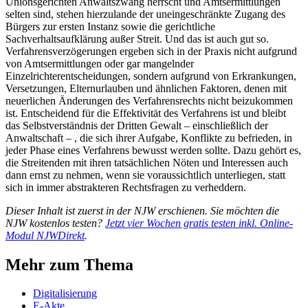
Unionsgerichten Anwaltszwang herrscht und Amtsermittlungen
selten sind, stehen hierzulande der uneingeschränkte Zugang des
Bürgers zur ersten Instanz sowie die gerichtliche
Sachverhaltsaufklärung außer Streit. Und das ist auch gut so.
Verfahrensverzögerungen ergeben sich in der Praxis nicht aufgrund
von Amtsermittlungen oder gar mangelnder
Einzelrichterentscheidungen, sondern aufgrund von Erkrankungen,
Versetzungen, Elternurlauben und ähnlichen Faktoren, denen mit
neuerlichen Änderungen des Verfahrensrechts nicht beizukommen
ist. Entscheidend für die Effektivität des Verfahrens ist und bleibt
das Selbstverständnis der Dritten Gewalt – einschließlich der
Anwaltschaft – , die sich ihrer Aufgabe, Konflikte zu befrieden, in
jeder Phase eines Verfahrens bewusst werden sollte. Dazu gehört es,
die Streitenden mit ihren tatsächlichen Nöten und Interessen auch
dann ernst zu nehmen, wenn sie voraussichtlich unterliegen, statt
sich in immer abstrakteren Rechtsfragen zu verheddern.
Dieser Inhalt ist zuerst in der NJW erschienen. Sie möchten die
NJW kostenlos testen?
Jetzt vier Wochen gratis testen inkl. Online-
Modul NJWDirekt
.
Mehr zum Thema
Digitalisierung
E-Akte