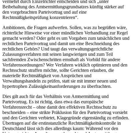
vermehrt durch Einzelrichter entscheiden und sich „unter
Beibehaltung des Amtsermittlungsgrundsatzes künftig stärker auf
den vorgebrachten Parteivortrag und auf eine
Rechtmäßigkeitsprüfung konzentrieren“.
Ambitionen, die Fragen aufwerfen. Sollen, was zu begrüßen wäre,
richterliche Hinweise vor einer mündlichen Verhandlung zur Regel
gemacht werden? Oder geht es um Vorgaben zum tatsächlichen und
rechtlichen Parteivortrag und damit um eine Beschneidung des
rechtlichen Gehörs? Und taugt das verwaltungsgerichtliche
Zulassungsverfahren mit seinen langwierigen und zum Teil
sachfremden Zwischenschritten ernsthaft als Vorbild für andere
Verfahrensordnungen? Wer Verfahren wirklich optimieren und den
Rechtsschutz straffen möchte, sollte Gerichten erlauben, die
materielle Rechtmäßigkeit von Ansprüchen und
Verwaltungshandeln zu prüfen, statt sie mit immer neuen und
hypertrophen Zulässigkeitsanforderungen zu überfrachten.
Dies gilt auch für das Verhältnis von Amtsermittlung und
Parteivortrag. Es ist richtig, dass etwa das europäische
Verfahrensrecht – ohne damit den effektiven Rechtsschutz zu
beschneiden – eine strikte Präklusion für den Parteivortrag vorsieht
und den Gerichten verbietet, Klagegründe eigenständig zu erfinden.
Übertragen auf die erstinstanzliche Rechtmäßigkeitskontrolle in
Deutschland lässt sich dies allerdings kaum: Während vor den