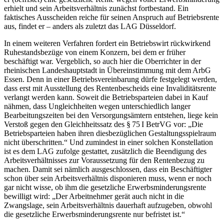
erhielt und sein Arbeitsverhältnis zunächst fortbestand. Ein
faktisches Ausscheiden reiche für seinen Anspruch auf Betriebsrente
aus, findet er – anders als zuletzt das LAG Düsseldorf.
In einem weiteren Verfahren fordert ein Betriebswirt rückwirkend
Ruhestandsbezüge von einem Konzern, bei dem er früher
beschäftigt war. Vergeblich, so auch hier die Oberrichter in der
rheinischen Landeshauptstadt in Übereinstimmung mit dem ArbG
Essen. Denn in einer Betriebsvereinbarung dürfe festgelegt werden,
dass erst mit Ausstellung des Rentenbescheids eine ­Invaliditätsrente
verlangt werden kann. Soweit die Betriebsparteien dabei in Kauf
nähmen, dass Ungleichheiten wegen unterschiedlich langer
Bearbeitungszeiten bei den Versorgungsämtern entstehen, liege kein
Verstoß gegen den Gleichheitssatz des § 75 I BetrVG vor: „Die
Betriebsparteien haben ihren diesbezüglichen Gestaltungsspielraum
nicht überschritten.“ Und zumindest in einer solchen Konstellation
ist es dem LAG zufolge gestattet, zusätzlich die Beendigung des
Arbeitsverhältnisses zur Voraussetzung für den Rentenbezug zu
machen. Damit sei nämlich ausgeschlossen, dass ein Beschäftigter
schon über sein Arbeitsverhältnis disponieren muss, wenn er noch
gar nicht wisse, ob ihm die gesetzliche Erwerbsminderungsrente
bewilligt wird: „Der Arbeitnehmer gerät auch nicht in die
Zwangslage, sein Arbeitsverhältnis dauerhaft aufzugeben, obwohl
die gesetzliche Erwerbsminderungsrente nur befristet ist.“