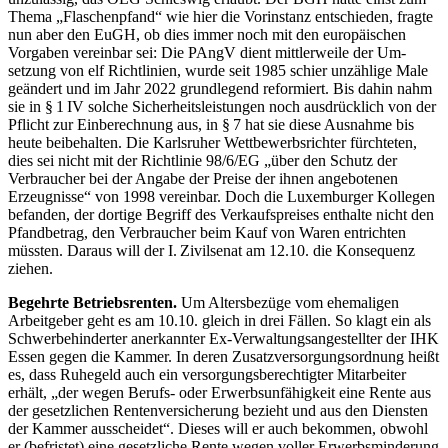
Thema „Flaschenpfand“ wie hier die Vorinstanz entschieden, fragte
nun aber den EuGH, ob dies immer noch mit den europäischen
Vorgaben vereinbar sei: Die PAngV dient mittlerweile der Um­
setzung von elf Richtlinien, wurde seit 1985 schier unzählige Male
geändert und im Jahr 2022 grundlegend reformiert. Bis dahin nahm
sie in § 1 IV solche Sicherheitsleistungen noch ausdrücklich von der
Pflicht zur Einberechnung aus, in § 7 hat sie diese Ausnahme bis
heute beibehalten. Die Karlsruher Wettbewerbsrichter fürchteten,
dies sei nicht mit der Richtlinie 98/6/EG „über den Schutz der
Verbraucher bei der Angabe der Preise der ihnen angebotenen
Erzeugnisse“ von 1998 vereinbar. Doch die Luxemburger Kollegen
befanden, der dortige Begriff des Verkaufspreises enthalte nicht den
Pfandbetrag, den Verbraucher beim Kauf von ­Waren entrichten
müssten. Daraus will der I. Zivilsenat am 12.10. die Konsequenz
ziehen.
Begehrte Betriebsrenten.
Um Altersbezüge vom ehemaligen
Arbeitgeber geht es am 10.10. gleich in drei Fällen. So klagt ein als
Schwerbehinderter anerkannter Ex-Verwaltungsangestellter der IHK
Essen gegen die Kammer. In deren Zusatzversorgungsordnung heißt
es, dass Ruhegeld auch ein versorgungsberechtigter Mitarbeiter
erhält, „der wegen Berufs- oder Erwerbsun­fähigkeit eine Rente aus
der gesetzlichen Rentenver­sicherung bezieht und aus den Diensten
der Kammer ausscheidet“. Dieses will er auch bekommen, obwohl
er (befristet) eine gesetzliche Rente wegen voller Erwerbsminderung