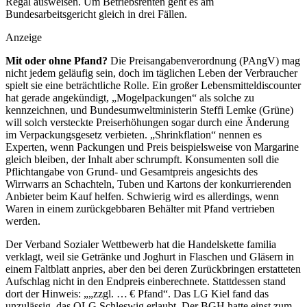
Regal ausweisen. Um Betriebsrenten geht es am
Bundesarbeitsgericht gleich in drei Fällen.
Anzeige
Mit oder ohne Pfand?
Die Preisangabenverordnung (PAngV) mag
nicht jedem geläufig sein, doch im täg­lichen Leben der Verbraucher
spielt sie eine beträchtliche Rolle. Ein großer Lebensmitteldiscounter
hat ­gerade angekündigt, „Mogelpackungen“ als solche zu
kennzeichnen, und Bundesumweltministerin Steffi Lemke (Grüne)
will solch versteckte Preiserhöhungen sogar durch eine Änderung
im Verpackungsgesetz ­verbieten. „Shrinkflation“ nennen es
Experten, wenn Packungen und Preis beispielsweise von Margarine
gleich bleiben, der Inhalt aber schrumpft. Konsumenten soll die
Pflichtangabe von Grund- und Gesamtpreis angesichts des
Wirrwarrs an Schachteln, Tuben und Kartons der konkurrierenden
Anbieter beim Kauf helfen. Schwierig wird es allerdings, wenn
Waren in einem zurückgebbaren Behälter mit Pfand vertrieben
werden.
Der Verband Sozialer Wettbewerb hat die Handelskette familia
verklagt, weil sie Getränke und Joghurt in Flaschen und Gläsern in
einem Faltblatt anpries, aber den bei deren Zurückbringen erstatteten
Aufschlag nicht in den Endpreis einberechnete. Stattdessen stand
dort der Hinweis: „„zzgl. … € Pfand“. Das LG Kiel fand das
unzulässig, das OLG Schleswig erlaubt. Der BGH hatte einst zum