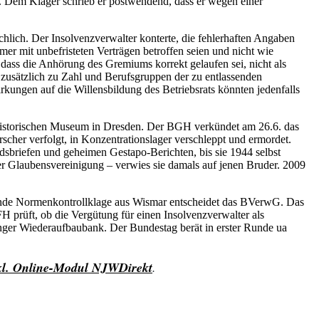
). Dem Kläger schrieb er postwendend, dass er wegen einer
hlich. Der In­solvenzverwalter konterte, die fehlerhaften Angaben
er mit unbefristeten Verträgen betroffen seien und nicht wie
 dass die Anhörung des Gremiums korrekt gelaufen sei, nicht als
usätzlich zu Zahl und Berufsgruppen der zu entlassenden
kungen auf die Willensbildung des Betriebsrats könnten jedenfalls
ärhistorischen Museum in Dresden. Der BGH verkündet am 26.6. das
scher verfolgt, in Konzentrationslager verschleppt und ermordet.
sbriefen und geheimen Gestapo-­Berichten, bis sie 1944 selbst
ner Glaubensvereinigung – verwies sie damals auf jenen Bruder. 2009
nde Normenkontrollklage aus Wismar entscheidet das BVerwG. Das
H prüft, ob die Vergütung für einen Insolvenzverwalter als
nger Wiederaufbaubank. Der Bundestag berät in erster Runde ua
inkl. Online-Modul NJWDirekt
.