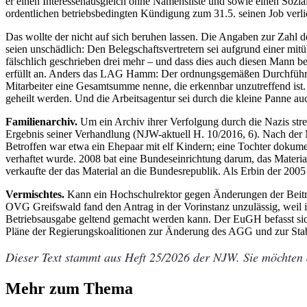
er einen Interessenausgleich ohne Namensliste und sowie ­einen Sozi
ordentlichen betriebsbedingten Kündigung zum 31.5. seinen Job verli
Das wollte der nicht auf sich beruhen lassen. Die Angaben zur Zahl d
seien unschädlich: Den Belegschaftsvertretern sei aufgrund einer mit
fälschlich geschrieben drei mehr – und dass dies auch diesen Mann b
erfüllt an. Anders das LAG Hamm: Der ordnungsgemäßen Durchführung
Mitarbeiter eine Gesamtsumme nenne, die erkennbar unzutreffend ist.
geheilt werden. Und die Arbeitsagentur sei durch die kleine Panne a
Familienarchiv.
Um ein Archiv ihrer Verfolgung durch die Nazis str
Ergebnis seiner Verhandlung (NJW-aktuell H. 10/2016, 6). Nach der Ma
Betroffen war etwa ein Ehepaar mit elf Kindern; eine Tochter dokume
verhaftet wurde. 2008 bat eine Bundeseinrichtung darum, das Material
verkaufte der das Material an die Bundesrepublik. Als Erbin der 200
Vermischtes.
Kann ein Hochschulrektor gegen Änderungen der Beitr
OVG Greifswald fand den Antrag in der Vorinstanz unzu­lässig, weil i
Betriebsausgabe geltend gemacht werden kann. Der EuGH befasst sic
Pläne der Regierungskoali­tionen zur Änderung des AGG und zur Stab
Dieser Text stammt aus Heft 25/2026 der NJW. Sie möchten
Mehr zum Thema