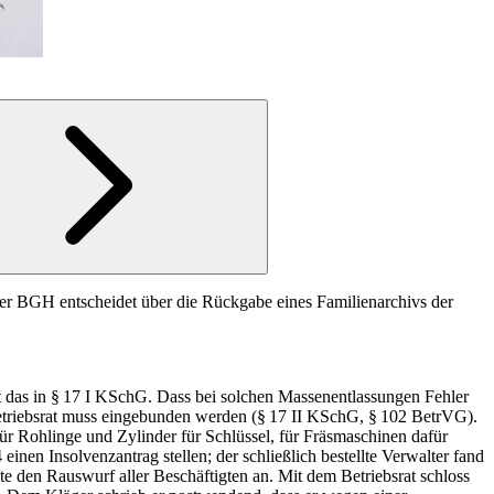
er BGH entscheidet über die Rückgabe eines Familienarchivs der
st das in § 17 I KSchG. Dass bei solchen Massenentlassungen Fehler
triebsrat muss ein­gebunden werden (§ 17 II KSchG, § 102 BetrVG).
für Rohlinge und Zylinder für Schlüssel, für Fräsmaschinen dafür
en Insolvenzantrag stellen; der schließlich bestellte Verwalter fand
te den Rauswurf aller Beschäftigten an. Mit dem Betriebsrat schloss