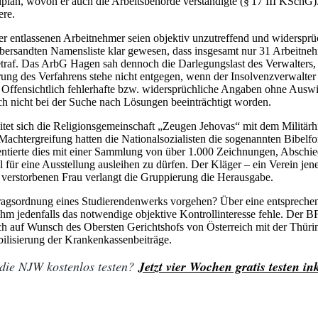
alplan, wovon er auch die Arbeitsbehörde verständigte (§ 17 III KSchG
ere.
er entlassenen Arbeitnehmer seien objektiv unzutreffend und widersprüc
übersandten Namensliste klar gewesen, dass insgesamt nur 31 Arbeitnehm
etraf. Das ArbG Hagen sah dennoch die Dar­legungslast des Verwalters,
 des Verfahrens stehe nicht entgegen, wenn der Insolvenzverwalter z
 Offensichtlich fehlerhafte bzw. widersprüchliche Angaben ohne Auswir
uch nicht bei der Suche nach Lösungen beeinträchtigt worden.
eitet sich die Religionsgemeinschaft „Zeugen Jehovas“ mit dem Milit
chtergreifung hatten die Nationalsozialisten die sogenannten Bibelfor
ntierte dies mit einer Sammlung von über 1.000 Zeichnungen, Abschied
 für eine Ausstellung ausleihen zu dürfen. Der Kläger – ein Verein je
5 verstorbenen Frau verlangt die Gruppierung die Herausgabe.
agsordnung eines Studierendenwerks vorgehen? Über eine entspreche
hm jedenfalls das notwendige objektive Kontrollinteresse fehle. Der BF
h auf Wunsch des Obersten Gerichtshofs von Österreich mit der Thüri
ilisierung der Krankenkassenbeiträge.
 die NJW kostenlos testen?
Jetzt vier Wochen gratis testen 