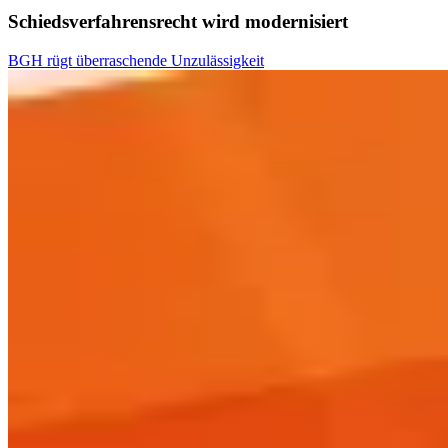
Schiedsverfahrensrecht wird modernisiert
BGH rügt überraschende Unzulässigkeit