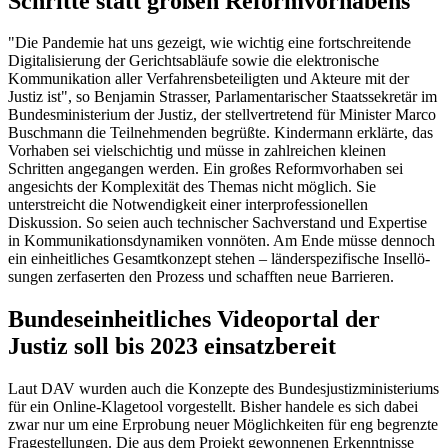
Schritte statt großen Reformvorhabens
"Die Pandemie hat uns gezeigt, wie wichtig eine fortschreitende
Digita­li­sierung der Gerichtsabläufe sowie die elektro­nische
Kommuni­kation aller Verfah­rens­be­tei­ligten und Akteure mit der
Justiz ist", so Benjamin Strasser, Parlamen­ta­rischer Staats­se­kretär im
Bundes­mi­nis­terium der Justiz, der stellver­tretend für Minister Marco
Buschmann die Teilneh­menden begrüßte. Kindermann erklärte, das
Vorhaben sei vielschichtig und müsse in zahlreichen kleinen
Schritten angegangen werden. Ein großes Reformvorhaben sei
angesichts der Komplexität des Themas nicht möglich. Sie
unterstreicht die Notwendigkeit einer interprofessionellen
Diskussion. So seien auch technischer Sachverstand und Expertise
in Kommuni­ka­ti­ons­dynamiken vonnöten. Am Ende müsse dennoch
ein einheit­liches Gesamt­konzept stehen – länder­spe­zi­fische Insellö­
sungen zerfaserten den Prozess und schafften neue Barrieren.
Bundeseinheitliches Videoportal der
Justiz soll bis 2023 einsatzbereit
Laut DAV wurden auch die Konzepte des Bundes­jus­tiz­mi­nis­teriums
für ein Online-Klagetool vorgestellt. Bisher handele es sich dabei
zwar nur um eine Erprobung neuer Möglich­keiten für eng begrenzte
Fragestellungen. Die aus dem Projekt gewonnenen Erkenntnisse