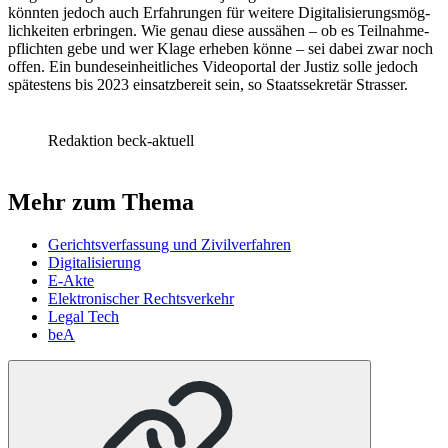
könnten jedoch auch Erfahrungen für weitere Digita­li­sie­rungs­mög­
lich­keiten erbringen. Wie genau diese aussähen – ob es Teilnah­me­
pflichten gebe und wer Klage erheben könne – sei dabei zwar noch
offen. Ein bundes­ein­heit­liches Videoportal der Justiz solle jedoch
spätestens bis 2023 einsatz­bereit sein, so Staats­se­kretär Strasser.
Redaktion beck-aktuell
Mehr zum Thema
Gerichtsverfassung und Zivilverfahren
Digitalisierung
E-Akte
Elektronischer Rechtsverkehr
Legal Tech
beA