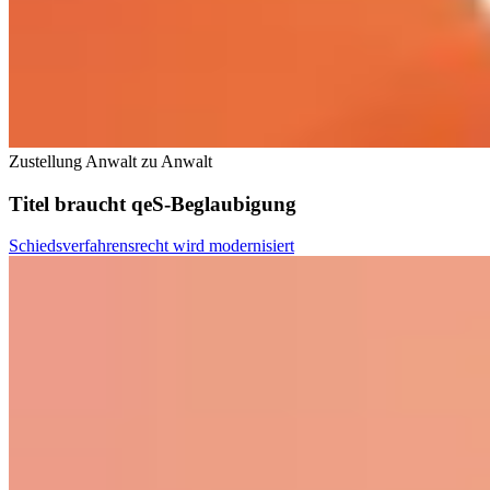
Zustellung Anwalt zu Anwalt
Titel braucht qeS-Beglaubigung
Schiedsverfahrensrecht wird modernisiert