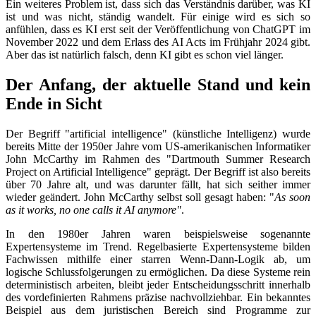
Ein weiteres Problem ist, dass sich das Verständnis darüber, was KI
ist und was nicht, ständig wandelt. Für einige wird es sich so
anfühlen, dass es KI erst seit der Veröffentlichung von ChatGPT im
November 2022 und dem Erlass des AI Acts im Frühjahr 2024 gibt.
Aber das ist natürlich falsch, denn KI gibt es schon viel länger.
Der Anfang, der aktuelle Stand und kein
Ende in Sicht
Der Begriff "artificial intelligence" (künstliche Intelligenz) wurde
bereits Mitte der 1950er Jahre vom US-amerikanischen Informatiker
John McCarthy im Rahmen des "Dartmouth Summer Research
Project on Artificial Intelligence" geprägt. Der Begriff ist also bereits
über 70 Jahre alt, und was darunter fällt, hat sich seither immer
wieder geändert.
John McCarthy selbst soll gesagt haben: "
As soon
as it works, no one calls it AI anymore"
.
In den 1980er Jahren waren beispielsweise sogenannte
Expertensysteme im Trend. Regelbasierte Expertensysteme bilden
Fachwissen mithilfe einer starren Wenn-Dann-Logik ab, um
logische Schlussfolgerungen zu ermöglichen. Da diese Systeme rein
deterministisch arbeiten, bleibt jeder Entscheidungsschritt innerhalb
des vordefinierten Rahmens präzise nachvollziehbar. Ein bekanntes
Beispiel aus dem juristischen Bereich sind Programme zur