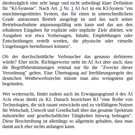
diesbezüglich eine sehr lange und nicht unbedingt klare Definition
für "KI-Systeme". Nach
Art.
3
Nr.
1
AI Act
ist ein KI
‑
System "ein
maschinengestütztes System, das für einen in unterschiedlichem
Grade autonomen Betrieb ausgelegt ist und das nach seiner
Betriebsaufnahme anpassungsfähig sein kann und das aus den
erhaltenen Eingaben für explizite oder implizite Ziele ableitet, wie
Ausgaben wie etwa Vorhersagen, Inhalte, Empfehlungen oder
Entscheidungen erstellt werden, die physische oder virtuelle
Umgebungen beeinflussen können".
Ob der durchschnittliche Verbraucher das genauso definieren
würde? Eher nicht. Richtigerweise steht im AI Act aber auch, dass
die Begriffsbestimmungen erstmal nur für die "Zwecke dieser
Verordnung" gelten. Eine Übertragung auf Irreführungsregeln des
deutschen Wettbewerbsrechts müsste man also wenigstens gut
begründen.
Wer weitersucht, findet zudem auch im
Erwägungsgrund 4
des AI
Acts etwas direkt zu KI. Danach bezeichnet KI "eine Reihe von
Technologien, die sich rasant entwickeln und zu vielfältigem Nutzen
für Wirtschaft, Umwelt und Gesellschaft über das gesamte Spektrum
industrieller und gesellschaftlicher Tätigkeiten hinweg beitragen".
Diese Beschreibung ist allerdings so allgemein gehalten, dass man
damit auch eher nichts anfangen kann.