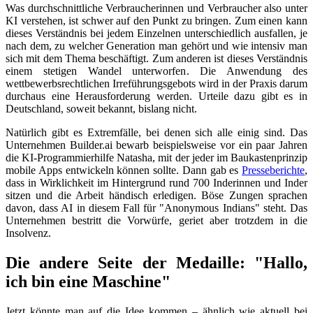
Was durchschnittliche Verbraucherinnen und Verbraucher also unter
KI verstehen, ist schwer auf den Punkt zu bringen. Zum einen kann
dieses Verständnis bei jedem Einzelnen unterschiedlich ausfallen, je
nach dem, zu welcher Generation man gehört und wie intensiv man
sich mit dem Thema beschäftigt. Zum anderen ist dieses Verständnis
einem stetigen Wandel unterworfen. Die Anwendung des
wettbewerbsrechtlichen Irreführungsgebots wird in der Praxis darum
durchaus eine Herausforderung werden. Urteile dazu gibt es in
Deutschland, soweit bekannt, bislang nicht.
Natürlich gibt es Extremfälle, bei denen sich alle einig sind. Das
Unternehmen Builder.ai bewarb beispielsweise vor ein paar Jahren
die KI-Programmierhilfe Natasha, mit der jeder im Baukastenprinzip
mobile Apps entwickeln können sollte. Dann gab es
Presseberichte
,
dass in Wirklichkeit im Hintergrund rund 700 Inderinnen und Inder
sitzen und die Arbeit händisch erledigen. Böse Zungen sprachen
davon, dass AI in diesem Fall für "Anonymous Indians" steht. Das
Unternehmen bestritt die Vorwürfe, geriet aber trotzdem in die
Insolvenz.
Die andere Seite der Medaille: "Hallo,
ich bin eine Maschine"
Jetzt könnte man auf die Idee kommen – ähnlich wie aktuell bei