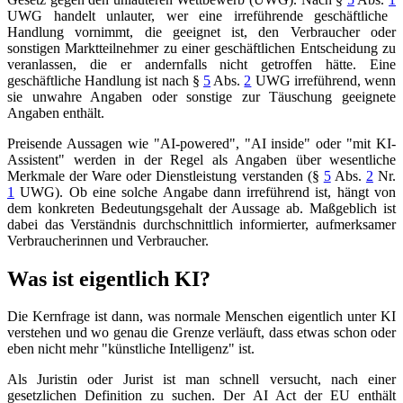
UWG
handelt unlauter, wer eine irreführende geschäftliche
Handlung vornimmt, die geeignet ist, den Verbraucher oder
sonstigen Marktteilnehmer zu einer geschäftlichen Entscheidung zu
veranlassen, die er andernfalls nicht getroffen hätte. Eine
geschäftliche Handlung ist nach
§
5
Abs.
2
UWG
irreführend, wenn
sie unwahre Angaben oder sonstige zur Täuschung geeignete
Angaben enthält.
Preisende Aussagen wie "AI-powered", "AI inside" oder "mit KI-
Assistent" werden in der Regel als Angaben über wesentliche
Merkmale der Ware oder Dienstleistung verstanden (
§
5
Abs.
2
Nr.
1
UWG
). Ob eine solche Angabe dann irreführend ist, hängt von
dem konkreten Bedeutungsgehalt der Aussage ab. Maßgeblich ist
dabei das Verständnis durchschnittlich informierter, aufmerksamer
Verbraucherinnen und Verbraucher.
Was ist eigentlich KI?
Die Kernfrage ist dann, was normale Menschen eigentlich unter KI
verstehen und wo genau die Grenze verläuft, dass etwas schon oder
eben nicht mehr "künstliche Intelligenz" ist.
Als Juristin oder Jurist ist man schnell versucht, nach einer
gesetzlichen Definition zu suchen. Der AI Act der EU enthält