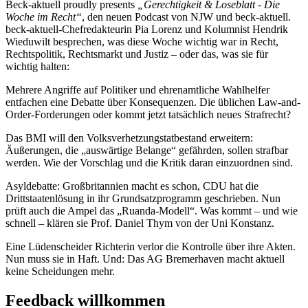
Beck-aktuell proudly presents
„Gerechtigkeit & Loseblatt - Die
Woche im Recht“
, den neuen Podcast von NJW und beck-aktuell.
beck-aktuell-Chefredakteurin Pia Lorenz und Kolumnist Hendrik
Wieduwilt besprechen, was diese Woche wichtig war in Recht,
Rechtspolitik, Rechtsmarkt und Justiz – oder das, was sie für
wichtig halten:
Mehrere Angriffe auf Politiker und ehrenamtliche Wahlhelfer
entfachen eine Debatte über Konsequenzen. Die üblichen Law-and-
Order-Forderungen oder kommt jetzt tatsächlich neues Strafrecht?
Das BMI will den Volksverhetzungstatbestand erweitern:
Äußerungen, die „auswärtige Belange“ gefährden, sollen strafbar
werden. Wie der Vorschlag und die Kritik daran einzuordnen sind.
Asyldebatte: Großbritannien macht es schon, CDU hat die
Drittstaatenlösung in ihr Grundsatzprogramm geschrieben. Nun
prüft auch die Ampel das „Ruanda-Modell“. Was kommt – und wie
schnell – klären sie Prof. Daniel Thym von der Uni Konstanz.
Eine Lüdenscheider Richterin verlor die Kontrolle über ihre Akten.
Nun muss sie in Haft. Und: Das AG Bremerhaven macht aktuell
keine Scheidungen mehr.
Feedback willkommen