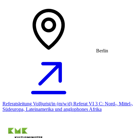
Berlin
Referatsleitung Volljurist/in (m/w/d) Referat VI 3 C: Nord-, Mittel-,
Südeuropa, Lateinamerika und anglophones Afrika