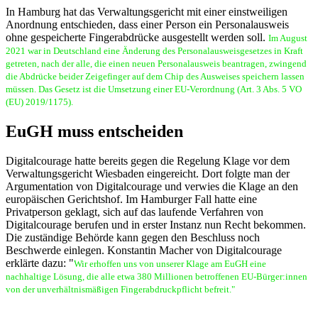
In Hamburg hat das Verwaltungsgericht mit einer einstweiligen
Anordnung entschieden, dass einer Person ein Personalausweis
ohne gespeicherte Fingerabdrücke ausgestellt werden soll.
Im August
2021 war in Deutschland eine Änderung des Personalausweisgesetzes in Kraft
getreten, nach der alle, die einen neuen Personalausweis beantragen, zwingend
die Abdrücke beider Zeigefinger auf dem Chip des Ausweises speichern lassen
müssen. Das Gesetz ist die Umsetzung einer EU-Verordnung (Art. 3 Abs. 5 VO
(EU) 2019/1175).
EuGH muss entscheiden
Digitalcourage hatte bereits gegen die Regelung Klage vor dem
Verwaltungsgericht Wiesbaden eingereicht. Dort folgte man der
Argumentation von Digitalcourage und verwies die Klage an den
europäischen Gerichtshof. Im Hamburger Fall hatte eine
Privatperson geklagt, sich auf das laufende Verfahren von
Digitalcourage berufen und in erster Instanz nun Recht bekommen.
Die zuständige Behörde kann gegen den Beschluss noch
Beschwerde einlegen. Konstantin Macher von Digitalcourage
erklärte dazu: "
Wir erhoffen uns von unserer Klage am EuGH eine
nachhaltige Lösung, die alle etwa 380 Millionen betroffenen EU-Bürger:innen
von der unverhältnismäßigen Fingerabdruckpflicht befreit."