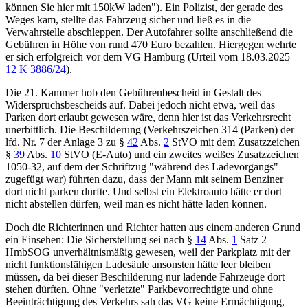
können Sie hier mit 150kW laden"). Ein Polizist, der gerade des
Weges kam, stellte das Fahrzeug sicher und ließ es in die
Verwahrstelle abschleppen. Der Autofahrer sollte anschließend die
Gebühren in Höhe von rund 470 Euro bezahlen. Hiergegen wehrte
er sich erfolgreich vor dem
VG Hamburg (Urteil vom 18.03.2025 –
12 K 3886/24
).
Die 21. Kammer hob den Gebührenbescheid in Gestalt des
Widerspruchsbescheids auf. Dabei jedoch nicht etwa, weil das
Parken dort erlaubt gewesen wäre, denn hier ist das Verkehrsrecht
unerbittlich. Die Beschilderung (Verkehrszeichen 314 (Parken) der
lfd. Nr. 7 der
Anlage 3 zu §
42
Abs.
2
StVO
mit dem Zusatzzeichen
§
39
Abs.
10
StVO
(E-Auto) und ein zweites weißes Zusatzzeichen
1050-32, auf dem der Schriftzug "während des Ladevorgangs"
zugefügt war) führten dazu, dass der Mann mit seinem Benziner
dort nicht parken durfte. Und selbst ein Elektroauto hätte er dort
nicht abstellen dürfen, weil man es nicht hätte laden können.
Doch die Richterinnen und Richter hatten aus einem anderen Grund
ein Einsehen: Die Sicherstellung sei nach
§
14
Abs.
1
Satz 2
HmbSOG
unverhältnismäßig gewesen, weil der Parkplatz mit der
nicht funktionsfähigen Ladesäule ansonsten hätte leer bleiben
müssen, da bei dieser Beschilderung nur ladende Fahrzeuge dort
stehen dürften. Ohne "verletzte" Parkbevorrechtigte und ohne
Beeinträchtigung des Verkehrs sah das VG keine Ermächtigung,