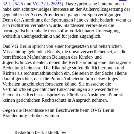
32 L 25/25
und
VG 32 L 26/25
). Das zypriotische Unternehmen
habe kein schutzwürdiges Interesse an der Außervollzugsetzung der
gegenüber der Acces-Providerin ergangenen Sperrverfügungen.
Denn der Anordnung der Sperrungen hätte es nicht bedurft, wenn es
sich rechtstreu verhalten würde. Stattdessen verbreite es die
pornografischen Inhalte trotz sofort vollziehbarer Untersagung
weiterhin uneingeschränkt und für jeden zugänglich.
Das VG Berlin spricht von einer fortgesetzten und beharrlichen
Missachtung geltenden Rechts, die umso verwerflicher sei, als die
betreffenden Maßnahmen Belangen des Kinder- und
Jugendschutzes dienten, denen die Rechtsordnung eine überragende
Bedeutung beimesse. Die Eilanträge stufen die Richterinnen und
Richter als rechtsmissbräuchlich ein. Sie seien in der Sache alleine
darauf gerichtet, dass die Porno-Anbieterin ihr rechtswidriges
Verhalten ungehindert fortsetzen könne. Sie missachte die
Verbindlichkeit gerichtlicher Entscheidungen als wesentliches
Element des Rechtsstaatsprinzips. Für dieses Ansinnen könne sie
keinen gerichtlichen Rechtsschutz in Anspruch nehmen.
Gegen die Beschlüsse kann Beschwerde beim OVG Berlin-
Brandenburg erhoben werden.
Redaktion beck-aktuell, bw