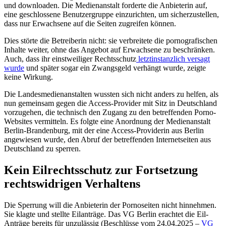
und downloaden. Die Medienanstalt forderte die Anbieterin auf,
eine geschlossene Benutzergruppe einzurichten, um sicherzustellen,
dass nur Erwachsene auf die Seiten zugreifen können.
Dies störte die Betreiberin nicht: sie verbreitete die pornografischen
Inhalte weiter, ohne das Angebot auf Erwachsene zu beschränken.
Auch, dass ihr einstweiliger Rechtsschutz
letztinstanzlich versagt
wurde
und später sogar ein Zwangsgeld verhängt wurde, zeigte
keine Wirkung.
Die Landesmedienanstalten wussten sich nicht anders zu helfen, als
nun gemeinsam gegen die Access-Provider mit Sitz in Deutschland
vorzugehen, die technisch den Zugang zu den betreffenden Porno-
Websites vermitteln. Es folgte eine Anordnung der Medienanstalt
Berlin-Brandenburg, mit der eine Access-Providerin aus Berlin
angewiesen wurde, den Abruf der betreffenden Internetseiten aus
Deutschland zu sperren.
Kein Eilrechtsschutz zur Fortsetzung
rechtswidrigen Verhaltens
Die Sperrung will die Anbieterin der Pornoseiten nicht hinnehmen.
Sie klagte und stellte Eilanträge. Das VG Berlin erachtet die Eil-
Anträge bereits für unzulässig (Beschlüsse vom 24.04.2025 –
VG