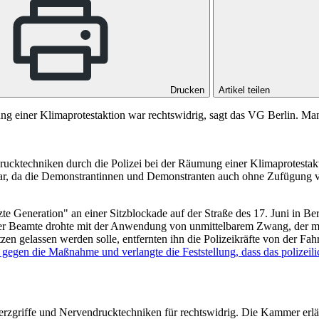
Drucken
Artikel teilen
g einer Klimaprotestaktion war rechtswidrig, sagt das VG Berlin. Ma
ktechniken durch die Polizei bei der Räumung einer Klimaprotestaktio
war, da die Demonstrantinnen und Demonstranten auch ohne Zufügung 
zte Generation" an einer Sitzblockade auf der Straße des 17. Juni in B
Der Beamte drohte mit der Anwendung von unmittelbarem Zwang, der mi
itzen gelassen werden solle, entfernten ihn die Polizeikräfte von der 
r gegen die Maßnahme und verlangte die Feststellung, dass das polizeil
merzgriffe und Nervendrucktechniken für rechtswidrig. Die Kammer erl