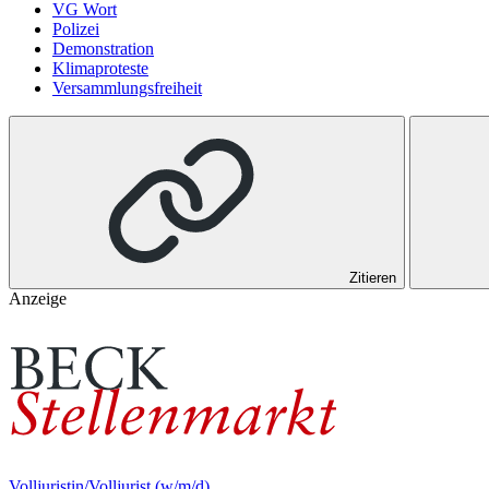
VG Wort
Polizei
Demonstration
Klimaproteste
Versammlungsfreiheit
Zitieren
Anzeige
Volljuristin/Volljurist (w/m/d)