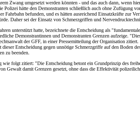
barem Zwang umgesetzt werden könnten - und das auch dann, wenn hierb
 Polizei hätte den Demonstranten schließlich auch ohne Zufügung v
der Fahrbahn befunden, und es hätten ausreichend Einsatzkräfte zur Ve
rde. Daher sei der Einsatz von Schmerzgriffen und Nervendrucktechnik
ahren unterstützt hatte, bezeichnete die Entscheidung als "fundamentale
iedliche Demonstrantinnen und Demonstranten Grenzen aufzeige. "Diese
chtsanwalt der GFF, in einer Pressemitteilung der Organisation zitiert.
t dieser Entscheidung gegen unnötige Schmerzgriffe auf den Boden des 
nen zu beenden.
e folgt zitiert: "Die Entscheidung betont ein Grundprinzip des freiheit
on Gewalt damit Grenzen gesetzt, ohne dass die Effektivität polizeilich