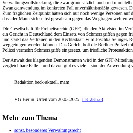
Verwaltungsvollstreckung, die zwar grundsätzlich auch mit unmittel
Zwangsanwendung im konkreten Fall unverhältnismäßig gewesen. Die
Zum fraglichen Zeitpunkt hätten sich nur noch wenige Personen auf 
dass der Mann sich selbst gewaltsam gegen das Wegtragen wehren wü
Die Gesellschaft für Freiheitsrechte (GFF), die den Aktivisten im Verf
ein Gericht in Deutschland dem Einsatz von Schmerzgriffen gegen fr
und stärkt das Vertrauen in den Rechtsstaat" wird Joschka Selinger, Re
weggetragen werden können. Das Gericht holt die Berliner Polizei mi
Polizei vermehrt Schmerzgriffe eingesetzt, um friedliche Protestaktio
Der Anwalt des klagenden Demonstranten wird in der GFF-Mitteilung wi
vergleichbare Fälle – und davon gibt es viele – sind der Anwendung v
Redaktion beck-aktuell, mam
VG Berlin
Urteil vom 20.03.2025
1 K 281/23
Mehr zum Thema
sonst. besonderes Verwaltungsrecht