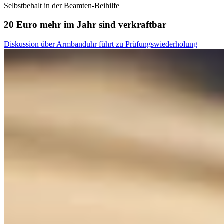
Selbstbehalt in der Beamten-Beihilfe
20 Euro mehr im Jahr sind verkraftbar
Diskussion über Armbanduhr führt zu Prüfungswiederholung