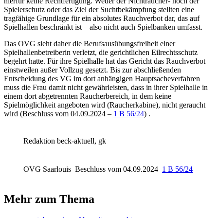
hierfür keine Rechtfertigung. Weder der Nichtraucher- noch der
Spielerschutz oder das Ziel der Suchtbekämpfung stellten eine
tragfähige Grundlage für ein absolutes Rauchverbot dar, das auf
Spielhallen beschränkt ist – also nicht auch Spielbanken umfasst.
Das OVG sieht daher die Berufsausübungsfreiheit einer
Spielhallenbetreiberin verletzt, die gerichtlichen Eilrechtsschutz
begehrt hatte. Für ihre Spielhalle hat das Gericht das Rauchverbot
einstweilen außer Vollzug gesetzt. Bis zur abschließenden
Entscheidung des VG im dort anhängigen Hauptsacheverfahren
muss die Frau damit nicht gewährleisten, dass in ihrer Spielhalle in
einem dort abgetrennten Raucherbereich, in dem keine
Spielmöglichkeit angeboten wird (Raucherkabine), nicht geraucht
wird (Beschluss vom 04.09.2024 –
1 B 56/24
) .
Redaktion beck-aktuell, gk
OVG Saarlouis
Beschluss vom 04.09.2024
1 B 56/24
Mehr zum Thema