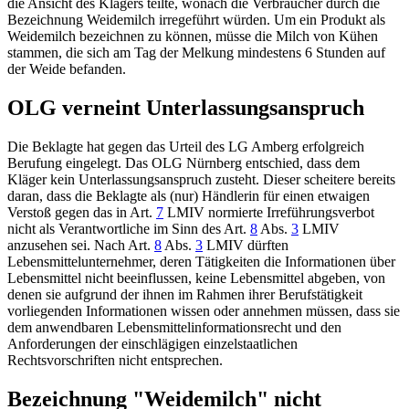
die Ansicht des Klägers teilte, wonach die Verbraucher durch die
Bezeichnung Weidemilch irregeführt würden. Um ein Produkt als
Weidemilch bezeichnen zu können, müsse die Milch von Kühen
stammen, die sich am Tag der Melkung mindestens 6 Stunden auf
der Weide befanden.
OLG verneint Unterlassungsanspruch
Die Beklagte hat gegen das Urteil des
LG Amberg
erfolgreich
Berufung eingelegt. Das
OLG Nürnberg
entschied, dass dem
Kläger kein Unterlassungsanspruch zusteht. Dieser scheitere bereits
daran, dass die Beklagte als (nur) Händlerin für einen etwaigen
Verstoß gegen das in
Art.
7
LMIV
normierte Irreführungsverbot
nicht als Verantwortliche im Sinn des
Art.
8
Abs.
3
LMIV
anzusehen sei. Nach
Art.
8
Abs.
3
LMIV
dürften
Lebensmittelunternehmer, deren Tätigkeiten die Informationen über
Lebensmittel nicht beeinflussen, keine Lebensmittel abgeben, von
denen sie aufgrund der ihnen im Rahmen ihrer Berufstätigkeit
vorliegenden Informationen wissen oder annehmen müssen, dass sie
dem anwendbaren Lebensmittelinformationsrecht und den
Anforderungen der einschlägigen einzelstaatlichen
Rechtsvorschriften nicht entsprechen.
Bezeichnung "Weidemilch" nicht