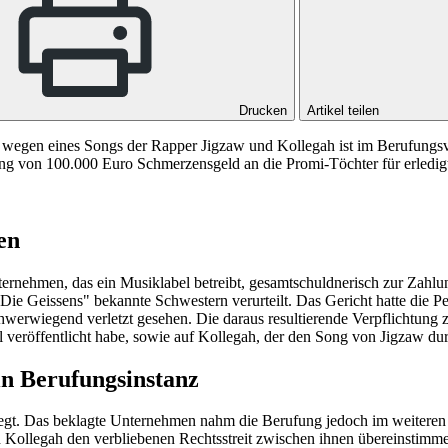
Drucken
Artikel teilen
wegen eines Songs der Rapper Jigzaw und Kollegah ist im Berufungsve
ng von 100.000 Euro Schmerzensgeld an die Promi-Töchter für erledigt 
en
rnehmen, das ein Musiklabel betreibt, gesamtschuldnerisch zur Zahlu
e Geissens" bekannte Schwestern verurteilt. Das Gericht hatte die Per
werwiegend verletzt gesehen. Die daraus resultierende Verpflichtung
veröffentlicht habe, sowie auf Kollegah, der den Song von Jigzaw durc
n Berufungsinstanz
legt. Das beklagte Unternehmen nahm die Berufung jedoch im weiteren 
 Kollegah den verbliebenen Rechtsstreit zwischen ihnen übereinstimmen