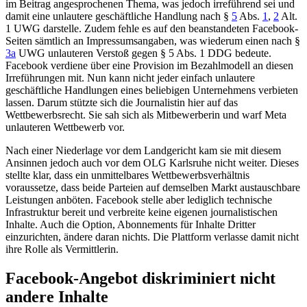
im Beitrag angesprochenen Thema, was jedoch irreführend sei und
damit eine unlautere geschäftliche Handlung nach §
5
Abs.
1
,
2
Alt.
1 UWG darstelle. Zudem fehle es auf den beanstandeten Facebook-
Seiten sämtlich an Impressumsangaben, was wiederum einen nach §
3a
UWG unlauteren Verstoß gegen § 5 Abs. 1 DDG bedeute.
Facebook verdiene über eine Provision im Bezahlmodell an diesen
Irreführungen mit. Nun kann nicht jeder einfach unlautere
geschäftliche Handlungen eines beliebigen Unternehmens verbieten
lassen. Darum stützte sich die Journalistin hier auf das
Wettbewerbsrecht. Sie sah sich als Mitbewerberin und warf Meta
unlauteren Wettbewerb vor.
Nach einer Niederlage vor dem Landgericht kam sie mit diesem
Ansinnen jedoch auch vor dem OLG Karlsruhe nicht weiter. Dieses
stellte klar, dass ein unmittelbares Wettbewerbsverhältnis
voraussetze, dass beide Parteien auf demselben Markt austauschbare
Leistungen anböten. Facebook stelle aber lediglich technische
Infrastruktur bereit und verbreite keine eigenen journalistischen
Inhalte. Auch die Option, Abonnements für Inhalte Dritter
einzurichten, ändere daran nichts. Die Plattform verlasse damit nicht
ihre Rolle als Vermittlerin.
Facebook-Angebot diskriminiert nicht
andere Inhalte