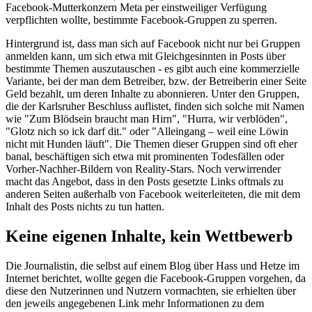
Facebook-Mutterkonzern Meta per einstweiliger Verfügung
verpflichten wollte, bestimmte Facebook-Gruppen zu sperren.
Hintergrund ist, dass man sich auf Facebook nicht nur bei Gruppen
anmelden kann, um sich etwa mit Gleichgesinnten in Posts über
bestimmte Themen auszutauschen - es gibt auch eine kommerzielle
Variante, bei der man dem Betreiber, bzw. der Betreiberin einer Seite
Geld bezahlt, um deren Inhalte zu abonnieren. Unter den Gruppen,
die der Karlsruher Beschluss auflistet, finden sich solche mit Namen
wie "Zum Blödsein braucht man Hirn", "Hurra, wir verblöden",
"Glotz nich so ick darf dit." oder "Alleingang – weil eine Löwin
nicht mit Hunden läuft". Die Themen dieser Gruppen sind oft eher
banal, beschäftigen sich etwa mit prominenten Todesfällen oder
Vorher-Nachher-Bildern von Reality-Stars. Noch verwirrender
macht das Angebot, dass in den Posts gesetzte Links oftmals zu
anderen Seiten außerhalb von Facebook weiterleiteten, die mit dem
Inhalt des Posts nichts zu tun hatten.
Keine eigenen Inhalte, kein Wettbewerb
Die Journalistin, die selbst auf einem Blog über Hass und Hetze im
Internet berichtet, wollte gegen die Facebook-Gruppen vorgehen, da
diese den Nutzerinnen und Nutzern vormachten, sie erhielten über
den jeweils angegebenen Link mehr Informationen zu dem