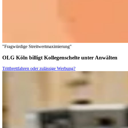
"Fragwürdige Streitwertmaximierung"
OLG Köln billigt Kollegenschelte unter Anwälten
Trittbrettfahren oder zulässige Werbung?