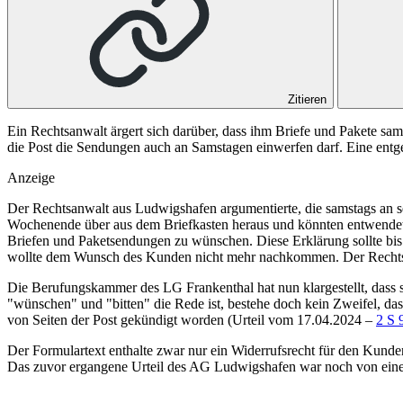
Zitieren
Ein Rechtsanwalt ärgert sich darüber, dass ihm Briefe und Pakete samst
die Post die Sendungen auch an Samstagen einwerfen darf. Eine entge
Anzeige
Der Rechtsanwalt aus Ludwigshafen argumentierte, die samstags an se
Wochenende über aus dem Briefkasten heraus und könnten entwendet
Briefen und Paketsendungen zu wünschen. Diese Erklärung sollte bis
wollte dem Wunsch des Kunden nicht mehr nachkommen. Der Rechtsan
Die Berufungskammer des
LG Frankenthal
hat nun klargestellt, da
"wünschen" und "bitten" die Rede ist, bestehe doch kein Zweifel, da
von Seiten der Post gekündigt worden
(Urteil vom 17.04.2024 –
2 S 
Der Formulartext enthalte zwar nur ein Widerrufsrecht für den Kunde
Das zuvor ergangene Urteil des
AG Ludwigshafen
war noch von eine