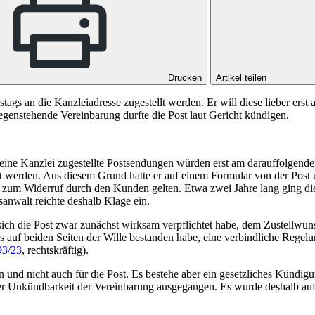
Drucken
Artikel teilen
ags an die Kanzleiadresse zugestellt werden. Er will diese lieber erst 
genstehende Vereinbarung durfte die Post laut Gericht kündigen.
ine Kanzlei zugestellte Postsendungen würden erst am darauffolgenden
 werden. Aus diesem Grund hatte er auf einem Formular von der Post
 zum Widerruf durch den Kunden gelten. Etwa zwei Jahre lang ging di
walt reichte deshalb Klage ein.
ss sich die Post zwar zunächst wirksam verpflichtet habe, dem Zuste
ss auf beiden Seiten der Wille bestanden habe, eine verbindliche Regel
93/23
, rechtskräftig).
n und nicht auch für die Post. Es bestehe aber ein gesetzliches Kündig
r Unkündbarkeit der Vereinbarung ausgegangen. Es wurde deshalb au