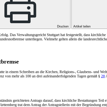
Drucken
Artikel teilen
folg. Das Verwaltungsgericht Stuttgart hat festgestellt, dass kirchlich
ndesnotbremse unterliegen. Vielmehr gelten allein die landesrechtlic
otbremse
atte in einem Schreiben an die Kirchen, Religions-, Glaubens- und W
enz von mehr als 100 an drei aufeinanderfolgenden Tagen gemäß
§
28
ständnis gerichteten Antrags darauf, dass kirchliche Bestattungen Teil 
rttemberg trat dem Antrag der Antragstellerin mit der Begründung en