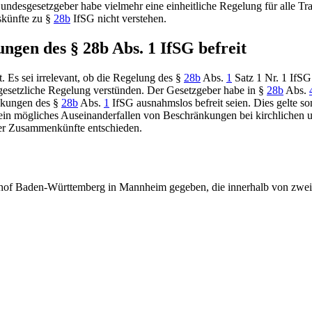
ndesgesetzgeber habe vielmehr eine einheitliche Regelung für alle Trau
uskünfte zu
§
28b
IfSG
nicht verstehen.
gen des § 28b Abs. 1 IfSG befreit
Es sei irrelevant, ob die Regelung des
§
28b
Abs.
1
Satz 1 Nr. 1 IfSG
gesetzliche Regelung verstünden. Der Gesetzgeber habe in
§
28b
Abs.
änkungen des
§
28b
Abs.
1
IfSG
ausnahmslos befreit seien. Dies gelte 
 ein mögliches Auseinanderfallen von Beschränkungen bei kirchliche
der Zusammenkünfte entschieden.
shof Baden-Württemberg
in Mannheim gegeben, die innerhalb von zwei