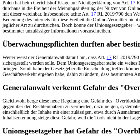
Polen hat beim Gerichtshof Klage auf Nichtigerklärung von
Art.
17
RL
durchaus in die Freiheit der Meinungsäußerung der Nutzer von Onlin
mit dieser vereinbar. Insbesondere achte
Art.
17
RL 2019/790 den Wesen
Bedeutung des Internets für diese Freiheit die Online-Vermittler nich
jeglicher Art zu durchsuchen. Doch könne der Unionsgesetzgeber – 
bestimmter unzulässiger Informationen vorzuschreiben.
Überwachungspflichten durften aber best
Weiter weist der
Generalanwalt
darauf hin, dass
Art.
17
RL 2019/790 e
sichergestellt werden solle. Dem Unionsgesetzgeber stehe ein weites
bringen. Somit habe der Gesetzgeber die Entscheidung treffen können,
Geschäftsverkehr ergeben habe, dahin zu ändern, dass bestimmten A
Generalanwalt
verkennt Gefahr des "Overb
Gleichwohl berge diese neue Regelung eine Gefahr des "Overblocking
gegenüber den Rechteinhabern zu vermeiden, dazu neigen, systemati
einschließlich der Inhalte mit einer zulässigen, etwa durch Ausnah
Inhaltserkennung steige diese Gefahr, weil die Tools nicht in der La
Unionsgesetzgeber hat Gefahr des "Overbl