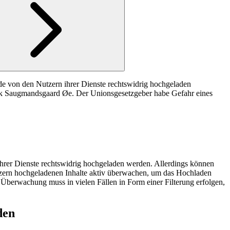
de von den Nutzern ihrer Dienste rechtswidrig hochgeladen
nrik Saugmandsgaard Øe. Der Unionsgesetzgeber habe Gefahr eines
hrer Diens­te rechts­wid­rig hoch­ge­la­den wer­den. Allerdings können
tzern hochgeladenen Inhalte aktiv überwachen, um das Hochladen
Überwachung muss in vielen Fällen in Form einer Filterung erfolgen,
den