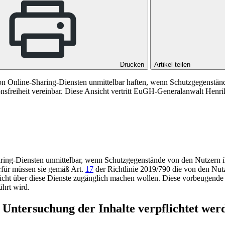
Drucken
Artikel teilen
on Online-Sharing-Diensten unmittelbar haften, wenn Schutzgegenstän
ionsfreiheit vereinbar. Diese Ansicht vertritt EuGH-Generalanwalt He
ng-Diens­ten un­mit­tel­bar, wenn Schutz­ge­gen­stän­de von den Nut­zern i
erfür müssen sie gemäß
Art.
17
der Richtlinie 2019/790 die von den Nu
icht über diese Dienste zugänglich machen wollen. Diese vorbeugende 
ührt wird.
u Untersuchung der Inhalte verpflichtet wer