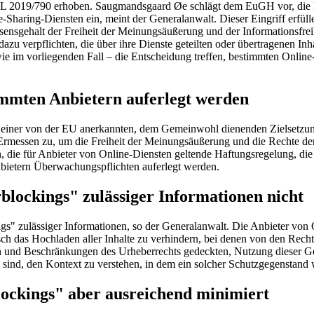
 2019/790 erhoben. Saugmandsgaard Øe schlägt dem
EuGH
vor, die
e-Sharing-Diensten ein, meint der
Generalanwalt
. Dieser Eingriff erfü
sgehalt der Freiheit der Meinungsäußerung und der Informationsfrei
t dazu verpflichten, die über ihre Dienste geteilten oder übertragenen 
wie im vorliegenden Fall – die Entscheidung treffen, bestimmten Onl
immten Anbietern auferlegt werden
iner von der EU anerkannten, dem Gemeinwohl dienenden Zielsetzung 
 Ermessen zu, um die Freiheit der Meinungsäußerung und die Rechte der
 die für Anbieter von Online-Diensten geltende Haftungsregelung, die 
nbietern Überwachungspflichten auferlegt werden.
lockings" zulässiger Informationen nicht
s" zulässiger Informationen, so der
Generalanwalt
. Die Anbieter von 
sch das Hochladen aller Inhalte zu verhindern, bei denen von den Re
men und Beschränkungen des Urheberrechts gedeckten, Nutzung dieser 
ge sind, den Kontext zu verstehen, in dem ein solcher Schutzgegenstan
ockings" aber ausreichend minimiert