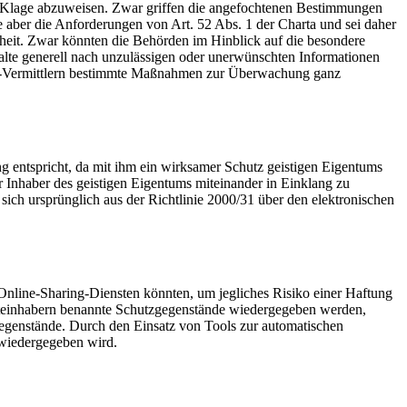
 Klage abzuweisen. Zwar griffen die angefochtenen Bestimmungen
lle aber die Anforderungen von
Art. 52 Abs. 1
der Charta und sei daher
heit. Zwar könnten die Behörden im Hinblick auf die besondere
Inhalte generell nach unzulässigen oder unerwünschten Informationen
ine-Vermittlern bestimmte Maßnahmen zur Überwachung ganz
entspricht, da mit ihm ein wirksamer Schutz geistigen Eigentums
 Inhaber des geistigen Eigentums miteinander in Einklang zu
sich ursprünglich aus der Richtlinie 2000/31 über den elektronischen
Online-Sharing-Diensten könnten, um jegliches Risiko einer Haftung
chteinhabern benannte Schutzgegenstände wiedergegeben werden,
Gegenstände. Durch den Einsatz von Tools zur automatischen
d wiedergegeben wird.