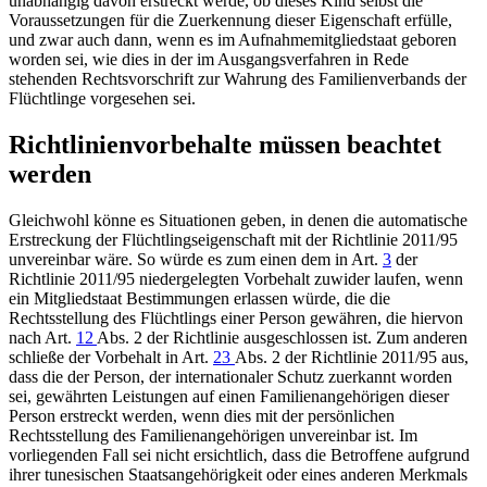
unabhängig davon erstreckt werde, ob dieses Kind selbst die
Voraussetzungen für die Zuerkennung dieser Eigenschaft erfülle,
und zwar auch dann, wenn es im Aufnahmemitgliedstaat geboren
worden sei, wie dies in der im Ausgangsverfahren in Rede
stehenden Rechtsvorschrift zur Wahrung des Familienverbands der
Flüchtlinge vorgesehen sei.
Richtlinienvorbehalte müssen beachtet
werden
Gleichwohl könne es Situationen geben, in denen die automatische
Erstreckung der Flüchtlingseigenschaft mit der Richtlinie 2011/95
unvereinbar wäre. So würde es zum einen dem in
Art.
3
der
Richtlinie 2011/95 niedergelegten Vorbehalt zuwider laufen, wenn
ein Mitgliedstaat Bestimmungen erlassen würde, die die
Rechtsstellung des Flüchtlings einer Person gewähren, die hiervon
nach
Art.
12
Abs. 2
der Richtlinie ausgeschlossen ist. Zum anderen
schließe der Vorbehalt in
Art.
23
Abs. 2
der Richtlinie 2011/95 aus,
dass die der Person, der internationaler Schutz zuerkannt worden
sei, gewährten Leistungen auf einen Familienangehörigen dieser
Person erstreckt werden, wenn dies mit der persönlichen
Rechtsstellung des Familienangehörigen unvereinbar ist. Im
vorliegenden Fall sei nicht ersichtlich, dass die Betroffene aufgrund
ihrer tunesischen Staatsangehörigkeit oder eines anderen Merkmals