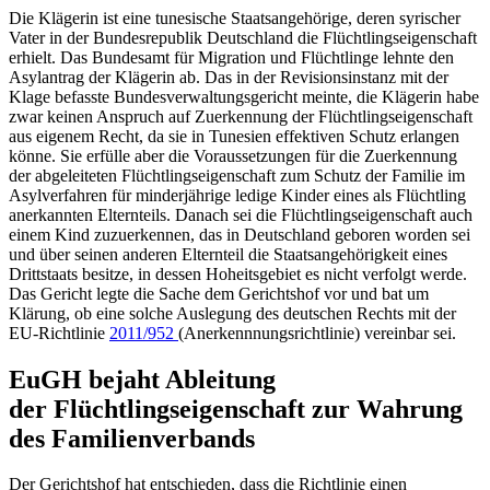
Die Klägerin ist eine tunesische Staatsangehörige, deren syrischer
Vater in der Bundesrepublik Deutschland die Flüchtlingseigenschaft
erhielt. Das Bundesamt für Migration und Flüchtlinge lehnte den
Asylantrag der Klägerin ab. Das in der Revisionsinstanz mit der
Klage befasste
Bundesverwaltungsgericht
meinte, die Klägerin habe
zwar keinen Anspruch auf Zuerkennung der Flüchtlingseigenschaft
aus eigenem Recht, da sie in Tunesien effektiven Schutz erlangen
könne. Sie erfülle aber die Voraussetzungen für die Zuerkennung
der abgeleiteten Flüchtlingseigenschaft zum Schutz der Familie im
Asylverfahren für minderjährige ledige Kinder eines als Flüchtling
anerkannten Elternteils. Danach sei die Flüchtlingseigenschaft auch
einem Kind zuzuerkennen, das in Deutschland geboren worden sei
und über seinen anderen Elternteil die Staatsangehörigkeit eines
Drittstaats besitze, in dessen Hoheitsgebiet es nicht verfolgt werde.
Das Gericht legte die Sache dem Gerichtshof vor und bat um
Klärung, ob eine solche Auslegung des deutschen Rechts mit der
EU-Richtlinie
2011/952
(Anerkennnungsrichtlinie) vereinbar sei.
EuGH bejaht Ableitung
der
Flüchtlingseigenschaft zur Wahrung
des Familienverbands
Der Gerichtshof hat entschieden, dass die Richtlinie einen