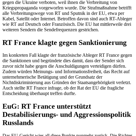
gegen die Ukraine verboten, weil ihnen die Verbreitung von
Kriegspropaganda vorgeworfen wurde. Die Strafmaßnahme betrifft
alle Verbreitungswege von RT und Sputnik in der EU, etwa per
Kabel, Satellit oder Internet. Betroffen davon sind auch RT-Ableger
wie RT auf Deutsch oder Französisch. Die EU hat mittlerweile drei
weiteren Sendern die Sendefrequenzen gestrichen.
RT France klagte gegen Sanktionierung
Im konkreten Fall klagte der französische Ableger RT France gegen
die Sanktionen und begründete dies damit, dass der Sender sich
zuvor nicht habe gegen die Anschuldigungen verteidigen dürfen.
Zudem würden Meinungs- und Informationsfreiheit, das Recht auf
unternehmerische Betätigung und der Grundsatz der
Nichtdiskriminierung aus Gründen der Staatsangehörigkeit verletzt.
Auch stellte RT France infrage, ob der Rat der EU die fragliche
Entscheidung überhaupt treffen durfte.
EuG: RT France unterstützt
Destabilisierungs- und Aggressionspolitik
Russlands
Das EU-Gericht wies all diese Punkte nunmehr zurück. Die Richter