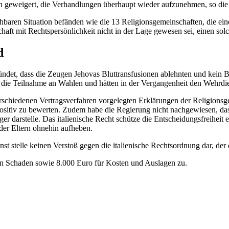
en geweigert, die Verhandlungen überhaupt wieder aufzunehmen, so die
chbaren Situation befänden wie die 13 Religionsgemeinschaften, die ein
ft mit Rechtspersönlichkeit nicht in der Lage gewesen sei, einen sol
d
ündet, dass die Zeugen Jehovas Bluttransfusionen ablehnten und kein B
e die Teilnahme an Wahlen und hätten in der Vergangenheit den Wehrdie
rschiedenen Vertragsverfahren vorgelegten Erklärungen der Religionsge
g positiv zu bewerten. Zudem habe die Regierung nicht nachgewiesen, d
rger darstelle. Das italienische Recht schütze die Entscheidungsfreihe
der Eltern ohnehin aufheben.
 stelle keinen Verstoß gegen die italienische Rechtsordnung dar, der 
n Schaden sowie 8.000 Euro für Kosten und Auslagen zu.