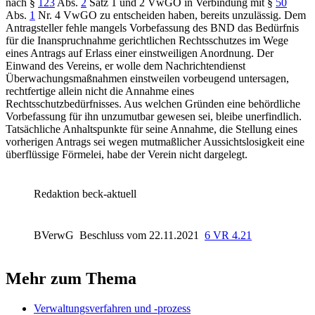
nach
§
123
Abs.
2
Satz 1 und 2 VwGO
in Verbindung mit
§
50
Abs.
1
Nr. 4 VwGO
zu entscheiden haben, bereits unzulässig. Dem
Antragsteller fehle mangels Vorbefassung des BND das Bedürfnis
für die Inanspruchnahme gerichtlichen Rechtsschutzes im Wege
eines Antrags auf Erlass einer einstweiligen Anordnung. Der
Einwand des Vereins, er wolle dem Nachrichtendienst
Überwachungsmaßnahmen einstweilen vorbeugend untersagen,
rechtfertige allein nicht die Annahme eines
Rechtsschutzbedürfnisses. Aus welchen Gründen eine behördliche
Vorbefassung für ihn unzumutbar gewesen sei, bleibe unerfindlich.
Tatsächliche Anhaltspunkte für seine Annahme, die Stellung eines
vorherigen Antrags sei wegen mutmaßlicher Aussichtslosigkeit eine
überflüssige Förmelei, habe der Verein nicht dargelegt.
Redaktion beck-aktuell
BVerwG
Beschluss vom 22.11.2021
6 VR 4.21
Mehr zum Thema
Verwaltungsverfahren und -prozess