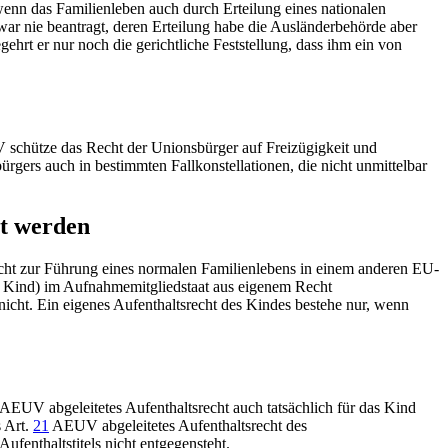
 wenn das Familienleben auch durch Erteilung eines nationalen
war nie beantragt, deren Erteilung habe die Ausländerbehörde aber
ehrt er nur noch die gerichtliche Feststellung, dass ihm ein von
V
schütze das Recht der Unionsbürger auf Freizügigkeit und
rgers auch in bestimmten Fallkonstellationen, die nicht unmittelbar
et werden
echt zur Führung eines normalen Familienlebens in einem anderen EU-
das Kind) im Aufnahmemitgliedstaat aus eigenem Recht
r nicht. Ein eigenes Aufenthaltsrecht des Kindes bestehe nur, wenn
AEUV
abgeleitetes Aufenthaltsrecht auch tatsächlich für das Kind
s
Art.
21
AEUV
abgeleitetes Aufenthaltsrecht des
ufenthaltstitels nicht entgegensteht.