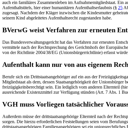
auch ein familiäres Zusammenleben im Aufnahmemitgliedstaat. Ein a
Aufenthaltstitels, hier einer humanitären Aufenthaltserlaubnis (
§
25
Ab
zugesagt. Nachdem der Kläger inzwischen die Kindesmutter geheiratet h
seinem Kind abgeleitetes Aufenthaltsrecht zugestanden habe.
BVerwG
weist Verfahren zur erneuten En
Das
Bundesverwaltungsgericht
hat das Verfahren zur erneuten Entsc
vermittele nach der Rechtsprechung des
Gerichtshofs der Europäisch
von der Richtlinie 2004/38/EG (Unionsbürgerrichtlinie) erfasst würden
Aufenthalt kann nur von aus eigenem Rech
Berufe sich ein Drittstaatsangehöriger auf ein aus der Freizügigkeits
Mitgliedstaat als dem, dessen Staatsangehörigkeit der Unionsbürger b
freizügigkeitsberechtigt sein. Ein lediglich vom anderen Elternteil (h
ausreichende Existenzmittel zur Verfügung stünden (
Art. 7 Abs. 1
Buch
VGH muss Vorliegen tatsächlicher Voraus
Außerdem müsse der drittstaatsangehörige Elternteil nach der Recht
sorgen. Die hierzu erforderlichen Feststellungen seien vom Berufungs
drittstaatsangehörigen Familienangehörigen sei ein unionsrechtliches F