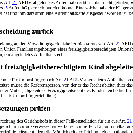
us
Art.
21
AEUV
abgeleitetes Aufenthaltsrecht sei aber nicht geboten,
s.
5
AufenthG
), erreicht werden könne. Eine solche habe der Kläger z
at und ihm daraufhin eine Aufenthaltskarte ausgestellt worden ist, beg
tscheidung zurück
heidung an den Verwaltungsgerichtshof zurückverwiesen.
Art.
21
AEU
en Union
Familienangehörigen eines freizügigkeitsberechtigten Unionsbü
, ein abgeleitetes Aufenthaltsrecht.
t freizügigkeitsberechtigtem Kind abgeleit
garantie für Unionsbürger nach
Art.
21
AEUV
abgeleitetes Aufenthaltsr
esitzt, müsse die Referenzperson, von der er das Recht ableitet (hier 
ier der Mutter) abgeleitetes Freizügigkeitsrecht des Kindes reiche hierfü
st. b Unionsbürgerrichtlinie).
setzungen prüfen
sprechung des
Gerichtshofs
in dieser Fallkonstellation für ein aus
Art.
21
gericht im zurückverwiesenen Verfahren zu treffen. Ein unmittelbar au
reizügigkeitsrecht, dem die Möglichkeit der Erteilung eines nationalen A