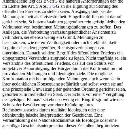
Anschließend legt das
BVerfG
die näheren Anforderungen dar, die
im Lichte des
Art.
5
Abs.
1
GG
an die Eignung zur Störung des
öffentlichen Friedens zu stellen seien. Ausgangspunkt sei die
Meinungsfreiheit als Geistesfreiheit. Eingriffe dürften nicht darauf
gerichtet sein, Schutzmaßnahmen gegenüber rein geistig bleibenden
Wirkungen von bestimmten Meinungsäußerungen zu treffen. Das
Anliegen, die Verbreitung verfassungsfeindlicher Ansichten zu
verhindern, sei ebenso wenig ein Grund, Meinungen zu
beschränken, wie deren Wertlosigkeit oder auch Gefährlichkeit.
Legitim sei es demgegenüber, Rechtsgutverletzungen zu
unterbinden. Danach sei dem Begriff des öffentlichen Friedens ein
eingegrenztes Verständnis zugrunde zu legen. Nicht tragfähig sei ein
Verständnis des öffentlichen Friedens, das auf den Schutz vor
subjektiver Beunruhigung der Bürger durch die Konfrontation mit
provokanten Meinungen und Ideologien ziele. Die mögliche
Konfrontation mit beunruhigenden Meinungen, auch wenn sie in
ihrer gedanklichen Konsequenz gefährlich und selbst wenn sie auf
eine prinzipielle Umwälzung der geltenden Ordnung gerichtet seien,
gehörten zum freiheitlichen Staat. Der Schutz vor einer "Vergiftung
des geistigen Klimas" sei ebenso wenig ein Eingriffsgrund wie der
Schutz der Bevölkerung vor einer Kränkung ihres
Rechtsbewusstseins durch totalitäre Ideologien oder eine
offenkundig falsche Interpretation der Geschichte. Eine
Verharmlosung des Nationalsozialismus als Ideologie oder eine
anstößige Geschichtsinterpretation dieser Zeit allein begründeten