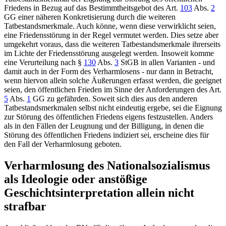
Friedens in Bezug auf das Bestimmtheitsgebot des
Art.
103
Abs.
2
GG
einer näheren Konkretisierung durch die weiteren
Tatbestandsmerkmale. Auch könne, wenn diese verwirklicht seien,
eine Friedensstörung in der Regel vermutet werden. Dies setze aber
umgekehrt voraus, dass die weiteren Tatbestandsmerkmale ihrerseits
im Lichte der Friedensstörung ausgelegt werden. Insoweit komme
eine Verurteilung nach
§
130
Abs.
3
StGB
in allen Varianten - und
damit auch in der Form des Verharmlosens - nur dann in Betracht,
wenn hiervon allein solche Äußerungen erfasst werden, die geeignet
seien, den öffentlichen Frieden im Sinne der Anforderungen des
Art.
5
Abs.
1
GG
zu gefährden. Soweit sich dies aus den anderen
Tatbestandsmerkmalen selbst nicht eindeutig ergebe, sei die Eignung
zur Störung des öffentlichen Friedens eigens festzustellen. Anders
als in den Fällen der Leugnung und der Billigung, in denen die
Störung des öffentlichen Friedens indiziert sei, erscheine dies für
den Fall der Verharmlosung geboten.
Verharmlosung des Nationalsozialismus
als Ideologie oder anstößige
Geschichtsinterpretation allein nicht
strafbar