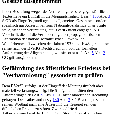
Gesetze ausgenommen
In der Bestrafung wegen der Verbreitung des streitgegenständlichen
Textes liege ein Eingriff in die Meinungsfreiheit. Dass
§
130
Abs.
3
StGB
als Eingriffsgrundlage kein allgemeines Gesetz sei, sondern
spezifisch nur Äußerungen zum Nationalsozialismus unter Strafe
stelle, steht der Verurteilung laut
BVerfG
nicht entgegen. Als
Vorschrift, die auf die Verhinderung einer propagandistischen
Affirmation der nationalsozialistischen Gewalt- und
Willkürherrschaft zwischen den Jahren 1933 und 1945 gerichtet sei,
sei sie nach der
BVerfG
-Rechtsprechung von der formellen
Anforderung der Allgemeinheit, wie sie sonst nach
Art.
5
Abs.
2
GG
gilt, ausgenommen.
Gefährdung des öffentlichen Friedens bei
"Verharmlosung" gesondert zu prüfen
Dem
BVerfG
zufolge ist der Eingriff der Meinungsfreiheit aber
materiell verfassungswidrig. Die Strafgerichte hätten den
Anforderungen des
Art.
5
Abs.
1
GG
nicht hinreichend Rechnung
getragen. Der Tatbestand des
§
130
Abs.
3
StGB
verlange schon
seinem Wortlaut nach eine Äußerung, die geeignet sei, den
öffentlichen Frieden zu stören. Zwar bedürfe das
Tatbestandsmerkmal der Eignung zur Störung des öffentlichen