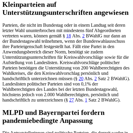
Kleinparteien auf
Unterstützungsunterschriften angewiesen
Parteien, die nicht im Bundestag oder in einem Landtag seit deren
letzter Wahl ununterbrochen mit mindestens fünf Abgeordneten
vertreten waren, können gemäß
§
18
Abs.
2
BWahlG
nur dann an
der Bundestagswahl teilnehmen, wenn der Bundeswahlausschuss
ihre Parteieigenschaft festgestellt hat. Fällt eine Partei in den
Anwendungsbereich dieser Norm, benötigt sie zudem
Unterstützungsunterschriften für Kreiswahlvorschläge sowie für die
Aufstellung von Landeslisten. Kreiswahlvorschläge politischer
Parteien benötigen die Unterstützung von 200 Wahlberechtigten des
Wahlkreises, die den Kreiswahlvorschlag persönlich und
handschriftlich unterzeichnen müssen (
§
20
Abs.
2
Satz 2 BWahlG
).
Landeslisten politischer Parteien sind von 0,1% der
Wahlberechtigten des Landes bei der letzten Bundestagswahl,
höchstens jedoch von 2.000 Wahlberechtigten, persönlich und
handschriftlich zu unterzeichnen (
§
27
Abs.
1
Satz 2 BWahlG
).
MLPD und Bayernpartei fordern
pandemiebedingte Anpassung
Die Antragstellerinnen sind politische Parteien, die derzeit weder in