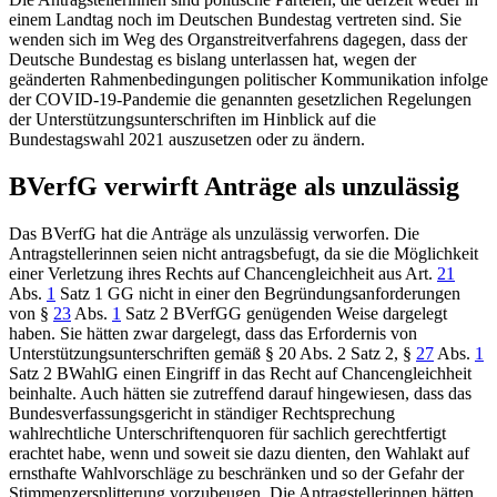
einem Landtag noch im Deutschen Bundestag vertreten sind. Sie
wenden sich im Weg des Organstreitverfahrens dagegen, dass der
Deutsche Bundestag es bislang unterlassen hat, wegen der
geänderten Rahmenbedingungen politischer Kommunikation infolge
der COVID-19-Pandemie die genannten gesetzlichen Regelungen
der Unterstützungsunterschriften im Hinblick auf die
Bundestagswahl 2021 auszusetzen oder zu ändern.
BVerfG
verwirft Anträge als unzulässig
Das
BVerfG
hat die Anträge als unzulässig verworfen. Die
Antragstellerinnen seien nicht antragsbefugt, da sie die Möglichkeit
einer Verletzung ihres Rechts auf Chancengleichheit aus
Art.
21
Abs.
1
Satz 1 GG
nicht in einer den Begründungsanforderungen
von
§
23
Abs.
1
Satz 2 BVerfGG
genügenden Weise dargelegt
haben. Sie hätten zwar dargelegt, dass das Erfordernis von
Unterstützungsunterschriften gemäß
§ 20 Abs. 2 Satz 2
,
§
27
Abs.
1
Satz 2 BWahlG
einen Eingriff in das Recht auf Chancengleichheit
beinhalte. Auch hätten sie zutreffend darauf hingewiesen, dass das
Bundesverfassungsgericht
in ständiger Rechtsprechung
wahlrechtliche Unterschriftenquoren für sachlich gerechtfertigt
erachtet habe, wenn und soweit sie dazu dienten, den Wahlakt auf
ernsthafte Wahlvorschläge zu beschränken und so der Gefahr der
Stimmenzersplitterung vorzubeugen. Die Antragstellerinnen hätten