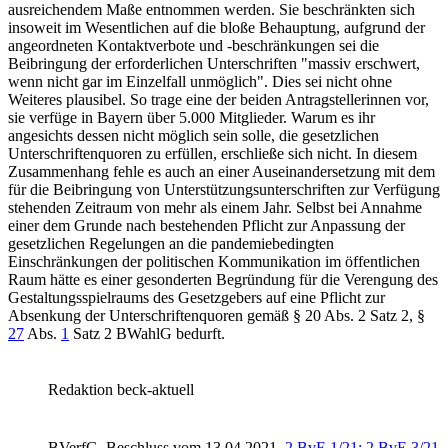
ausreichendem Maße entnommen werden. Sie beschränkten sich
insoweit im Wesentlichen auf die bloße Behauptung, aufgrund der
angeordneten Kontaktverbote und -beschränkungen sei die
Beibringung der erforderlichen Unterschriften "massiv erschwert,
wenn nicht gar im Einzelfall unmöglich". Dies sei nicht ohne
Weiteres plausibel. So trage eine der beiden Antragstellerinnen vor,
sie verfüge in Bayern über 5.000 Mitglieder. Warum es ihr
angesichts dessen nicht möglich sein solle, die gesetzlichen
Unterschriftenquoren zu erfüllen, erschließe sich nicht. In diesem
Zusammenhang fehle es auch an einer Auseinandersetzung mit dem
für die Beibringung von Unterstützungsunterschriften zur Verfügung
stehenden Zeitraum von mehr als einem Jahr. Selbst bei Annahme
einer dem Grunde nach bestehenden Pflicht zur Anpassung der
gesetzlichen Regelungen an die pandemiebedingten
Einschränkungen der politischen Kommunikation im öffentlichen
Raum hätte es einer gesonderten Begründung für die Verengung des
Gestaltungsspielraums des Gesetzgebers auf eine Pflicht zur
Absenkung der Unterschriftenquoren gemäß
§ 20 Abs. 2 Satz 2
,
§
27
Abs.
1
Satz 2 BWahlG
bedurft.
Redaktion beck-aktuell
BVerfG
Beschluss vom 13.04.2021
2 BvE 1/21; 2 BvE 3/21