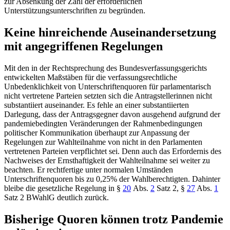
zur Absenkung der Zahl der erforderlichen
Unterstützungsunterschriften zu begründen.
Keine hinreichende Auseinandersetzung
mit angegriffenen Regelungen
Mit den in der Rechtsprechung des
Bundesverfassungsgerichts
entwickelten Maßstäben für die verfassungsrechtliche
Unbedenklichkeit von Unterschriftenquoren für parlamentarisch
nicht vertretene Parteien setzten sich die Antragstellerinnen nicht
substantiiert auseinander. Es fehle an einer substantiierten
Darlegung, dass der Antragsgegner davon ausgehend aufgrund der
pandemiebedingten Veränderungen der Rahmenbedingungen
politischer Kommunikation überhaupt zur Anpassung der
Regelungen zur Wahlteilnahme von nicht in den Parlamenten
vertretenen Parteien verpflichtet sei. Denn auch das Erfordernis des
Nachweises der Ernsthaftigkeit der Wahlteilnahme sei weiter zu
beachten. Er rechtfertige unter normalen Umständen
Unterschriftenquoren bis zu 0,25% der Wahlberechtigten. Dahinter
bleibe die gesetzliche Regelung in
§
20
Abs.
2
Satz 2
,
§
27
Abs.
1
Satz 2 BWahlG
deutlich zurück.
Bisherige Quoren können trotz Pandemie