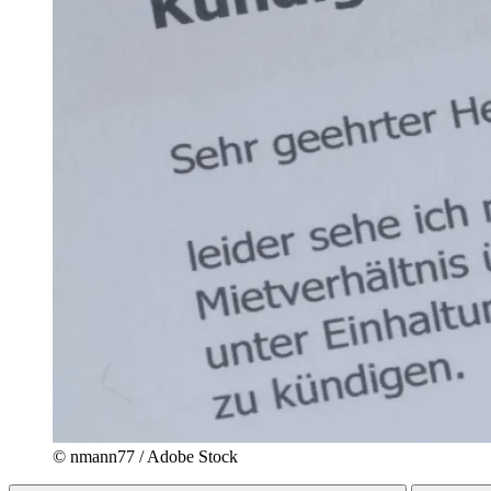
© nmann77 / Adobe Stock