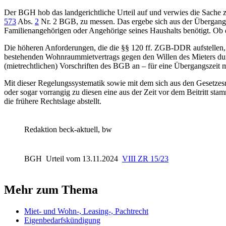
Der
BGH
hob das landgerichtliche Urteil auf und verwies die Sache 
573
Abs.
2
Nr. 2 BGB
, zu messen. Das ergebe sich aus der Übergang
Familienangehörigen oder Angehörige seines Haushalts benötigt. Ob d
Die höheren Anforderungen, die die
§§ 120 ff.
ZGB-DDR aufstellen, 
bestehenden Wohnraummietvertrags gegen den Willen des Mieters durch
(mietrechtlichen) Vorschriften des BGB an – für eine Übergangszeit 
Mit dieser Regelungssystematik sowie mit dem sich aus den Gesetze
oder sogar vorrangig zu diesen eine aus der Zeit vor dem Beitritt s
die frühere Rechtslage abstellt.
Redaktion beck-aktuell, bw
BGH
Urteil vom 13.11.2024
VIII ZR 15/23
Mehr zum Thema
Miet- und Wohn-, Leasing-, Pachtrecht
Eigenbedarfskündigung