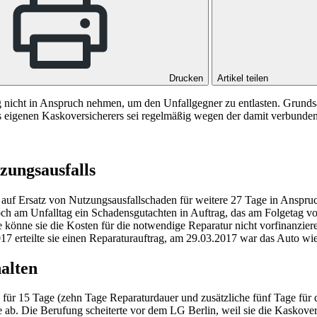
Drucken
Artikel teilen
 nicht in Anspruch nehmen, um den Unfallgegner zu entlasten. Grundsät
s eigenen Kaskoversicherers sei regelmäßig wegen der damit verbunde
zungsausfalls
s auf Ersatz von Nutzungsausfallschaden für weitere 27 Tage in Anspru
ch am Unfalltag ein Schadensgutachten in Auftrag, das am Folgetag vor
sse könne sie die Kosten für die notwendige Reparatur nicht vorfinanzier
17 erteilte sie einen Reparaturauftrag, am 29.03.2017 war das Auto wied
halten
en für 15 Tage (zehn Tage Reparaturdauer und zusätzliche fünf Tage für
 ab. Die Berufung scheiterte vor dem
LG Berlin
, weil sie die Kaskove