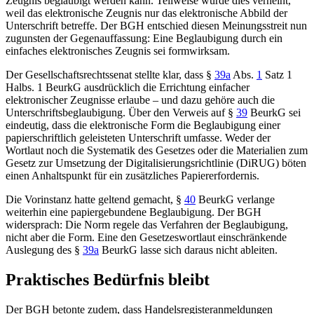
Zeugnis beglaubigt werden kann. Teilweise wurde dies verneint,
weil das elektronische Zeugnis nur das elektronische Abbild der
Unterschrift betreffe. Der
BGH
entschied diesen Meinungsstreit nun
zugunsten der Gegenauffassung: Eine Beglaubigung durch ein
einfaches elektronisches Zeugnis sei formwirksam.
Der Gesellschaftsrechtssenat stellte klar, dass
§
39a
Abs.
1
Satz 1
Halbs. 1 BeurkG
ausdrücklich die Errichtung einfacher
elektronischer Zeugnisse erlaube – und dazu gehöre auch die
Unterschriftsbeglaubigung. Über den Verweis auf
§
39
BeurkG
sei
eindeutig, dass die elektronische Form die Beglaubigung einer
papierschriftlich geleisteten Unterschrift umfasse. Weder der
Wortlaut noch die Systematik des Gesetzes oder die Materialien zum
Gesetz zur Umsetzung der Digitalisierungsrichtlinie (DiRUG) böten
einen Anhaltspunkt für ein zusätzliches Papiererfordernis.
Die Vorinstanz hatte geltend gemacht, §
40
BeurkG verlange
weiterhin eine papiergebundene Beglaubigung. Der BGH
widersprach: Die Norm regele das Verfahren der Beglaubigung,
nicht aber die Form. Eine den Gesetzeswortlaut einschränkende
Auslegung des §
39a
BeurkG lasse sich daraus nicht ableiten.
Praktisches Bedürfnis bleibt
Der
BGH
betonte zudem, dass Handelsregisteranmeldungen