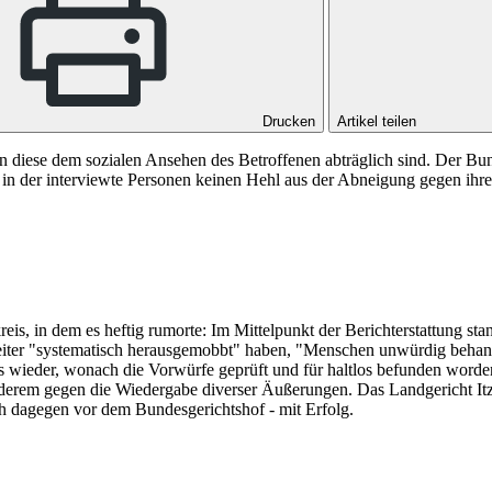
Drucken
Artikel teilen
 diese dem sozialen Ansehen des Betroffenen abträglich sind. Der Bunde
, in der interviewte Personen keinen Hehl aus der Abneigung gegen i
reis, in dem es heftig rumorte: Im Mittelpunkt der Berichterstattung st
iter "systematisch herausgemobbt" haben, "Menschen unwürdig behandel
wieder, wonach die Vorwürfe geprüft und für haltlos befunden worden s
nderem gegen die Wiedergabe diverser Äußerungen. Das
Landgericht It
ich dagegen vor dem
Bundesgerichtshof
- mit Erfolg.