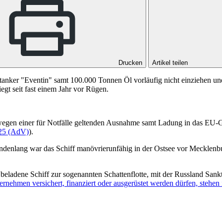
Drucken
Artikel teilen
n Öltanker "Eventin" samt 100.000 Tonnen Öl vorläufig nicht einziehen 
gt seit fast einem Jahr vor Rügen.
t wegen einer für Notfälle geltenden Ausnahme samt Ladung in das EU-Ge
/25 (AdV)
).
undenlang war das Schiff manövrierunfähig in der Ostsee vor Mecklenb
beladene Schiff zur sogenannten Schattenflotte, mit der Russland San
nehmen versichert, finanziert oder ausgerüstet werden dürfen, stehen 