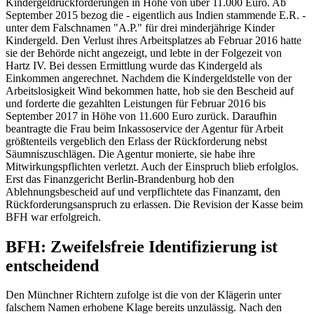
Kindergeldrückforderungen in Höhe von über 11.000 Euro. Ab
September 2015 bezog die - eigentlich aus Indien stammende E.R. -
unter dem Falschnamen "A.P." für drei minderjährige Kinder
Kindergeld. Den Verlust ihres Arbeitsplatzes ab Februar 2016 hatte
sie der Behörde nicht angezeigt, und lebte in der Folgezeit von
Hartz IV. Bei dessen Ermittlung wurde das Kindergeld als
Einkommen angerechnet. Nachdem die Kindergeldstelle von der
Arbeitslosigkeit Wind bekommen hatte, hob sie den Bescheid auf
und forderte die gezahlten Leistungen für Februar 2016 bis
September 2017 in Höhe von 11.600 Euro zurück. Daraufhin
beantragte die Frau beim Inkassoservice der Agentur für Arbeit
größtenteils vergeblich den Erlass der Rückforderung nebst
Säumniszuschlägen. Die Agentur monierte, sie habe ihre
Mitwirkungspflichten verletzt. Auch der Einspruch blieb erfolglos.
Erst das
Finanzgericht Berlin-Brandenburg
hob den
Ablehnungsbescheid auf und verpflichtete das Finanzamt, den
Rückforderungsanspruch zu erlassen. Die Revision der Kasse beim
BFH
war erfolgreich.
BFH
: Zweifelsfreie Identifizierung ist
entscheidend
Den Münchner Richtern zufolge ist die von der Klägerin unter
falschem Namen erhobene Klage bereits unzulässig. Nach den