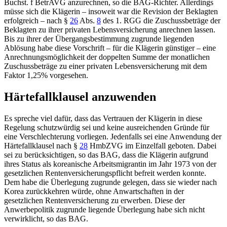
Buchst. f BetrAVG anzurechnen, so die BAG-Richter. Allerdings
müsse sich die Klägerin – insoweit war die Revision der Beklagten
erfolgreich – nach
§
26
Abs.
8
des 1. RGG
die Zuschussbeträge der
Beklagten zu ihrer privaten Lebensversicherung anrechnen lassen.
Bis zu ihrer der Übergangsbestimmung zugrunde liegenden
Ablösung habe diese Vorschrift – für die Klägerin günstiger – eine
Anrechnungsmöglichkeit der doppelten Summe der monatlichen
Zuschussbeträge zu einer privaten Lebensversicherung mit dem
Faktor 1,25% vorgesehen.
Härtefallklausel anzuwenden
Es spreche viel dafür, dass das Vertrauen der Klägerin in diese
Regelung schutzwürdig sei und keine ausreichenden Gründe für
eine Verschlechterung vorliegen. Jedenfalls sei eine Anwendung der
Härtefallklausel nach
§
28
HmbZVG
im Einzelfall geboten. Dabei
sei zu berücksichtigen, so das
BAG
, dass die Klägerin aufgrund
ihres Status als koreanische Arbeitsmigrantin im Jahr 1973 von der
gesetzlichen Rentenversicherungspflicht befreit werden konnte.
Dem habe die Überlegung zugrunde gelegen, dass sie wieder nach
Korea zurückkehren würde, ohne Anwartschaften in der
gesetzlichen Rentenversicherung zu erwerben. Diese der
Anwerbepolitik zugrunde liegende Überlegung habe sich nicht
verwirklicht, so das BAG.