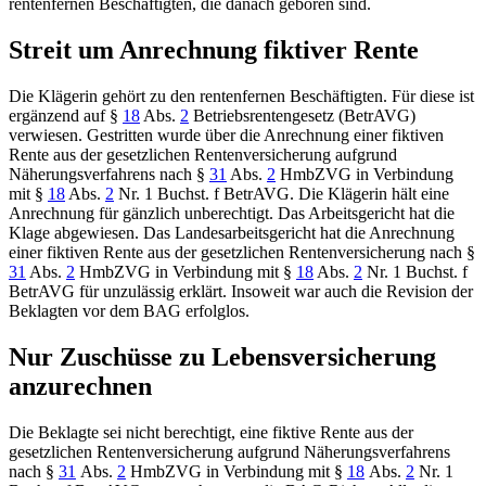
rentenfernen Beschäftigten, die danach geboren sind.
Streit um Anrechnung fiktiver Rente
Die Klägerin gehört zu den rentenfernen Beschäftigten. Für diese ist
ergänzend auf
§
18
Abs.
2
Betriebsrentengesetz (BetrAVG
)
verwiesen. Gestritten wurde über die Anrechnung einer fiktiven
Rente aus der gesetzlichen Rentenversicherung aufgrund
Näherungsverfahrens nach
§
31
Abs.
2
HmbZVG
in Verbindung
mit
§
18
Abs.
2
Nr. 1 Buchst. f BetrAVG
. Die Klägerin hält eine
Anrechnung für gänzlich unberechtigt. Das Arbeitsgericht hat die
Klage abgewiesen. Das Landesarbeitsgericht hat die Anrechnung
einer fiktiven Rente aus der gesetzlichen Rentenversicherung nach
§
31
Abs.
2
HmbZVG
in Verbindung mit
§
18
Abs.
2
Nr. 1 Buchst. f
BetrAVG
für unzulässig erklärt. Insoweit war auch die Revision der
Beklagten vor dem
BAG
erfolglos.
Nur Z
uschüsse zu Lebensversicherung
anzurechnen
Die Beklagte sei nicht berechtigt, eine fiktive Rente aus der
gesetzlichen Rentenversicherung aufgrund Näherungsverfahrens
nach §
31
Abs.
2
HmbZVG in Verbindung mit §
18
Abs.
2
Nr. 1