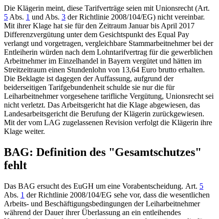
Die Klägerin meint, diese Tarifverträge seien mit Unionsrecht (
Art.
5
Abs.
1
und Abs.
3
der Richtlinie 2008/104/EG
) nicht vereinbar.
Mit ihrer Klage hat sie für den Zeitraum Januar bis April 2017
Differenzvergütung unter dem Gesichtspunkt des Equal Pay
verlangt und vorgetragen, vergleichbare Stammarbeitnehmer bei der
Entleiherin würden nach dem Lohntarifvertrag für die gewerblichen
Arbeitnehmer im Einzelhandel in Bayern vergütet und hätten im
Streitzeitraum einen Stundenlohn von 13,64 Euro brutto erhalten.
Die Beklagte ist dagegen der Auffassung, aufgrund der
beiderseitigen Tarifgebundenheit schulde sie nur die für
Leiharbeitnehmer vorgesehene tarifliche Vergütung, Unionsrecht sei
nicht verletzt. Das Arbeitsgericht hat die Klage abgewiesen, das
Landesarbeitsgericht die Berufung der Klägerin zurückgewiesen.
Mit der vom LAG zugelassenen Revision verfolgt die Klägerin ihre
Klage weiter.
BAG: Definition des "Gesamtschutzes"
fehlt
Das BAG ersucht des EuGH um eine Vorabentscheidung.
Art.
5
Abs.
1
der Richtlinie 2008/104/EG
sehe vor, dass die wesentlichen
Arbeits- und Beschäftigungsbedingungen der Leiharbeitnehmer
während der Dauer ihrer Überlassung an ein entleihendes