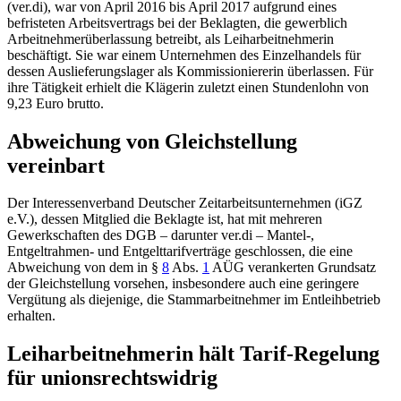
(ver.di), war von April 2016 bis April 2017 aufgrund eines
befristeten Arbeitsvertrags bei der Beklagten, die gewerblich
Arbeitnehmerüberlassung betreibt, als Leiharbeitnehmerin
beschäftigt. Sie war einem Unternehmen des Einzelhandels für
dessen Auslieferungslager als Kommissioniererin überlassen. Für
ihre Tätigkeit erhielt die Klägerin zuletzt einen Stundenlohn von
9,23 Euro brutto.
Abweichung von Gleichstellung
vereinbart
Der Interessenverband Deutscher Zeitarbeitsunternehmen (iGZ
e.V.), dessen Mitglied die Beklagte ist, hat mit mehreren
Gewerkschaften des DGB – darunter ver.di – Mantel-,
Entgeltrahmen- und Entgelttarifverträge geschlossen, die eine
Abweichung von dem in
§
8
Abs.
1
AÜG
verankerten Grundsatz
der Gleichstellung vorsehen, insbesondere auch eine geringere
Vergütung als diejenige, die Stammarbeitnehmer im Entleihbetrieb
erhalten.
Leiharbeitnehmerin hält Tarif-Regelung
für unionsrechtswidrig