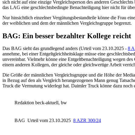
sich nicht auf eine einzige Vergleichsperson des anderen Geschlecht
das LAG eine geschlechtsbedingte Benachteiligung hier nicht für übe
Nur hinsichtlich einzelner Vergütungsbestandteile könne die Frau e
der weiblichen und dem der männlichen Vergleichsgruppe begrenzt.
BAG: Ein besser bezahlter Kollege reicht
Das
BAG
sieht das grundlegend anders (Urteil vom 23.10.2025 -
8 A
annehme, bei einer Entgeltgleichheitsklage müsse eine geschlechtsbe
unvereinbar. Vielmehr könne eine Entgeltbenachteiligung wegen des G
einem anderen Kollegen, der gleiche oder gleichwertige Arbeit verricht
Die Größe der männlichen Vergleichsgruppe und die Höhe der Median
in Bezug auf den als Vergleich herangezogenen Mann genug Tatsachen
Truck die Vermutung widerlegt hat. Daimler Truck könne dazu noch 
Redaktion beck-aktuell, bw
BAG
Urteil vom 23.10.2025
8 AZR 300/24