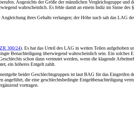
s berufen. Angesichts der Größe der männlichen Vergleichsgruppe und d
rwiegend wahrscheinlich. Es fehle damit an einem Indiz im Sinne des
ine Angleichung ihres Gehalts verlangen; der Höhe nach sah das LAG d
ZR 300/24
). Es hat das Urteil des LAG in weiten Teilen aufgehoben 
dingte Benachteiligung überwiegend wahrscheinlich sein. Ein solches 
eschlechts schon dann vermutet werden, wenn die klagende Arbeitnehme
et, ein höheres Entgelt zahlt.
entgelte beider Geschlechtsgruppen ist laut
BAG
für das Eingreifen d
 angeführt, die eine geschlechtsbedingte Entgeltbenachteiligung verm
ergänzend vortragen.