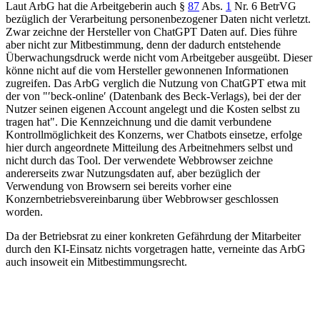
Laut ArbG hat die Arbeitgeberin auch
§
87
Abs.
1
Nr. 6 BetrVG
bezüglich der Verarbeitung personenbezogener Daten nicht verletzt.
Zwar zeichne der Hersteller von ChatGPT Daten auf. Dies führe
aber nicht zur Mitbestimmung, denn der dadurch entstehende
Überwachungsdruck werde nicht vom Arbeitgeber ausgeübt. Dieser
könne nicht auf die vom Hersteller gewonnenen Informationen
zugreifen. Das ArbG verglich die Nutzung von ChatGPT etwa mit
der von "′beck-online′ (Datenbank des Beck-Verlags), bei der der
Nutzer seinen eigenen Account angelegt und die Kosten selbst zu
tragen hat". Die Kennzeichnung und die damit verbundene
Kontrollmöglichkeit des Konzerns, wer Chatbots einsetze, erfolge
hier durch angeordnete Mitteilung des Arbeitnehmers selbst und
nicht durch das Tool. Der verwendete Webbrowser zeichne
andererseits zwar Nutzungsdaten auf, aber bezüglich der
Verwendung von Browsern sei bereits vorher eine
Konzernbetriebsvereinbarung über Webbrowser geschlossen
worden.
Da der Betriebsrat zu einer konkreten Gefährdung der Mitarbeiter
durch den KI-Einsatz nichts vorgetragen hatte, verneinte das ArbG
auch insoweit ein Mitbestimmungsrecht.