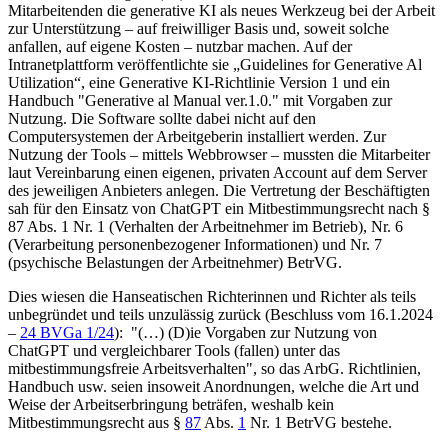
Mitarbeitenden die generative KI als neues Werkzeug bei der Arbeit
zur Unterstützung – auf freiwilliger Basis und, soweit solche
anfallen, auf eigene Kosten – nutzbar machen. Auf der
Intranetplattform veröffentlichte sie „Guidelines for Generative Al
Utilization“, eine Generative KI-Richtlinie Version 1 und ein
Handbuch "Generative al Manual ver.1.0." mit Vorgaben zur
Nutzung. Die Software sollte dabei nicht auf den
Computersystemen der Arbeitgeberin installiert werden. Zur
Nutzung der Tools – mittels Webbrowser – mussten die Mitarbeiter
laut Vereinbarung einen eigenen, privaten Account auf dem Server
des jeweiligen Anbieters anlegen. Die Vertretung der Beschäftigten
sah für den Einsatz von ChatGPT ein Mitbestimmungsrecht nach
§
87 Abs. 1 Nr. 1
(Verhalten der Arbeitnehmer im Betrieb), Nr. 6
(Verarbeitung personenbezogener Informationen) und Nr. 7
(psychische Belastungen der Arbeitnehmer) BetrVG.
Dies wiesen die Hanseatischen Richterinnen und Richter als teils
unbegründet und teils unzulässig zurück (Beschluss vom 16.1.2024
–
24 BVGa 1/24
): "(…) (D)ie Vorgaben zur Nutzung von
ChatGPT und vergleichbarer Tools (fallen) unter das
mitbestimmungsfreie Arbeitsverhalten", so das ArbG. Richtlinien,
Handbuch usw. seien insoweit Anordnungen, welche die Art und
Weise der Arbeitserbringung beträfen, weshalb kein
Mitbestimmungsrecht aus
§
87
Abs.
1
Nr. 1 BetrVG
bestehe.