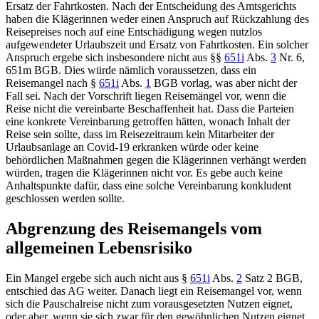
Ersatz der Fahrtkosten. Nach der Entscheidung des Amtsgerichts
haben die Klägerinnen weder einen Anspruch auf Rückzahlung des
Reisepreises noch auf eine Entschädigung wegen nutzlos
aufgewendeter Urlaubszeit und Ersatz von Fahrtkosten. Ein solcher
Anspruch ergebe sich insbesondere nicht aus
§§
651i
Abs.
3
Nr. 6,
651m BGB
. Dies würde nämlich voraussetzen, dass ein
Reisemangel nach
§
651i
Abs.
1
BGB
vorlag, was aber nicht der
Fall sei. Nach der Vorschrift liegen Reisemängel vor, wenn die
Reise nicht die vereinbarte Beschaffenheit hat. Dass die Parteien
eine konkrete Vereinbarung getroffen hätten, wonach Inhalt der
Reise sein sollte, dass im Reisezeitraum kein Mitarbeiter der
Urlaubsanlage an Covid-19 erkranken würde oder keine
behördlichen Maßnahmen gegen die Klägerinnen verhängt werden
würden, tragen die Klägerinnen nicht vor. Es gebe auch keine
Anhaltspunkte dafür, dass eine solche Vereinbarung konkludent
geschlossen werden sollte.
Abgrenzung des Reisemangels vom
allgemeinen Lebensrisiko
Ein Mangel ergebe sich auch nicht aus
§
651i
Abs.
2
Satz 2 BGB,
entschied das AG weiter
. Danach liegt ein Reisemangel vor, wenn
sich die Pauschalreise nicht zum vorausgesetzten Nutzen eignet,
oder aber, wenn sie sich zwar für den gewöhnlichen Nutzen eignet,